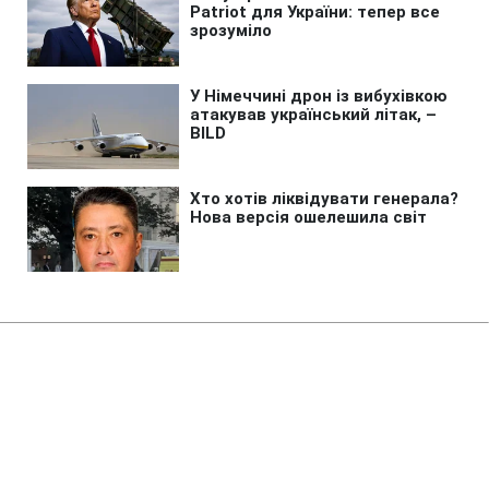
Головна
»
Бізнес
»
Tech
Захист Apple дав збій: iPhone
може зливати вашу IP-адресу
11:16 06.08.2026 Чт
2 хв