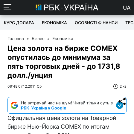
UA
КУРС ДОЛАРА
ЕКОНОМІКА
ОСОБИСТІ ФІНАНСИ
TEC
Головна
»
Бізнес
»
Економіка
Цена золота на бирже COMEX
опустилась до минимума за
пять торговых дней - до 1731,8
долл./унция
09:48 07.12.2011 Ср
2 хв
Не витрачай час на шум! Читай тільки суть з
РБК-Україна у Google
Официальная цена золота на Товарной
бирже Нью-Йорка COMEX по итогам