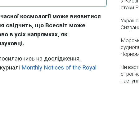
У Києві
атаки 
учасної космології може виявитися
Українс
я свідчить, що Всесвіт може
Сизран
о в усіх напрямках, як
Морськ
ауковці.
суднопл
Чорном
 посилаючись на дослідження,
 журналі
Monthly Notices of the Royal
Чи варт
спрогно
наступ