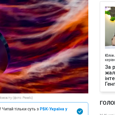
Юлія
керів
За р
жал
інт
Ген
есвіту (фото: Pexels)
ГОЛО
 Читай тільки суть з
РБК-Україна у