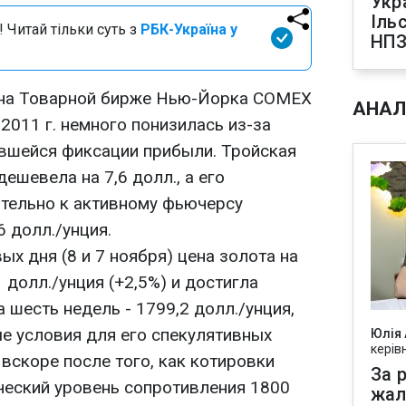
Укр
Іль
 Читай тільки суть з
РБК-Україна у
НПЗ
 на Товарной бирже Нью-Йорка COMEX
АНАЛ
 2011 г. немного понизилась из-за
авшейся фиксации прибыли. Тройская
ешевела на 7,6 долл., а его
тельно к активному фьючерсу
6 долл./унция.
х дня (8 и 7 ноября) цена золота на
долл./унция (+2,5%) и достигла
 шесть недель - 1799,2 долл./унция,
е условия для его спекулятивных
Юлія
керів
вскоре после того, как котировки
За р
ческий уровень сопротивления 1800
жал