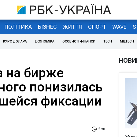
ПОЛІТИКА
БІЗНЕС
ЖИТТЯ
СПОРТ
WAVE
S
КУРС ДОЛАРА
ЕКОНОМІКА
ОСОБИСТІ ФІНАНСИ
TECH
MILTECH
НОВИ
а на бирже
ого понизилась
вшейся фиксации
2 хв