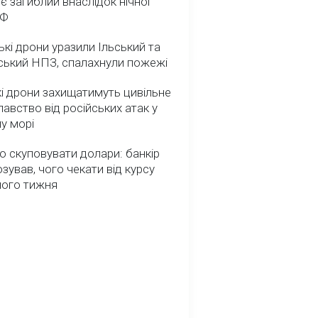
 є загиблий внаслідок нічної
РФ
ькі дрони уразили Ільський та
ський НПЗ, спалахнули пожежі
і дрони захищатимуть цивільне
авство від російських атак у
у морі
о скуповувати долари: банкір
зував, чого чекати від курсу
ного тижня