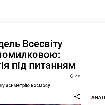
дель Всесвіту
помилковою:
ія під питанням
2 хв
ану асиметрію космосу
АНАЛ