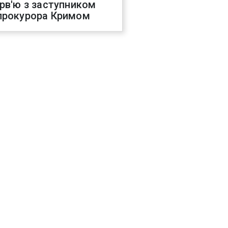
ерв'ю з заступником
прокурора Кримом