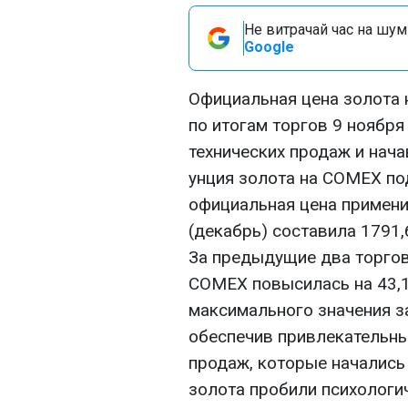
Не витрачай час на шум!
Google
Официальная цена золота
по итогам торгов 9 ноября
технических продаж и нач
унция золота на COMEX под
официальная цена примени
(декабрь) составила 1791,
За предыдущие два торговы
COMEX повысилась на 43,1 
максимального значения за
обеспечив привлекательны
продаж, которые начались 
золота пробили психологи