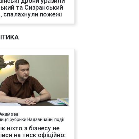
аїнські дрони уразили
ський та Сизранський
, спалахнули пожежі
ІТИКА
 Акимова
ниця рубрики Надзвичайні події
ік ніхто з бізнесу не
івся на тиск офіційно: