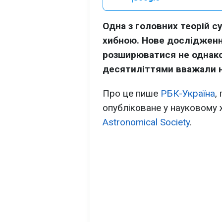
Одна з головних теорій с
хибною. Нове дослідженн
розширюватися не однаков
десятиліттями вважали н
Про це пише
РБК-Україна
,
опубліковане у науковому
Astronomical Society
.