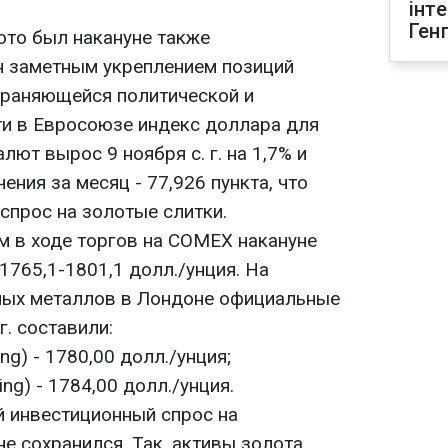
інт
Ген
ото был накануне также
н заметным укреплением позиций
храняющейся политической и
и в Евросоюзе индекс доллара для
ют вырос 9 ноября с. г. на 1,7% и
ения за месяц - 77,926 пункта, что
спрос на золотые слитки.
м в ходе торгов на COMEX накануне
1765,1-1801,1 долл./унция. На
ных металлов в Лондоне официальные
г. составили:
ng) - 1780,00 долл./унция;
ing) - 1784,00 долл./унция.
 инвестиционный спрос на
е сохранился. Так, активы золота,