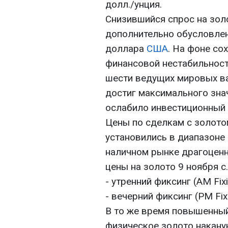
долл./унция.
Снизившийся спрос на зол
дополнительно обусловле
доллара
США
. На фоне со
финансовой нестабильност
шести ведущих мировых вал
достиг максимального знач
ослабило инвестиционный 
Цены по сделкам с золото
установились в диапазоне 
наличном рынке драгоцен
цены на золото 9 ноября с.
- утренний фиксинг (AM Fixi
- вечерний фиксинг (PM Fix
В то же время повышенный
физическое золото наканун