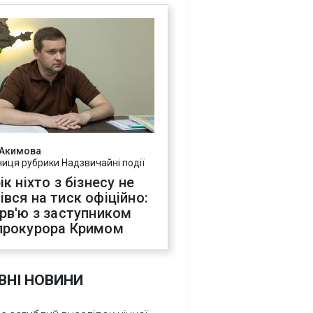
 Акимова
ниця рубрики Надзвичайні події
ік ніхто з бізнесу не
івся на тиск офіційно:
ерв'ю з заступником
прокурора Кримом
ВНІ НОВИНИ