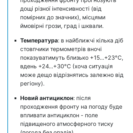
проходження фронту прогнозують
дощі різної інтенсивності (від
помірних до значних), місцями
ймовірні грози, град і шквали.
Температура
: в найближчі кілька діб
стовпчики термометрів вночі
показуватимуть близько +15...+23°С,
вдень +24...+30°C (хоча ситуація
може дещо відрізнятись залежно від
регіону).
Новий антициклон
: після
проходження фронту на погоду буде
впливати антициклон - поле
підвищеного атмосферного тиску
(погода без опадів).