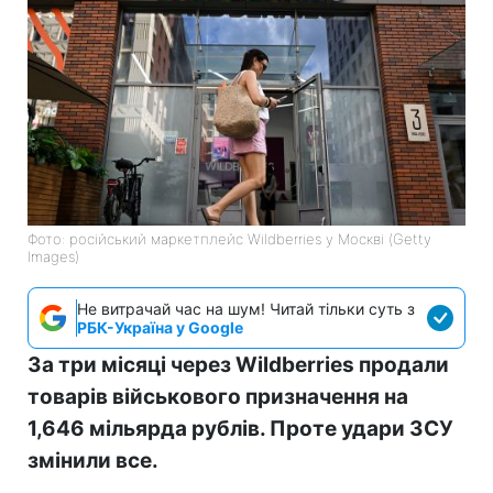
Фото: російський маркетплейс Wildberries у Москві (Getty
Images)
Не витрачай час на шум! Читай тільки суть з
РБК-Україна у Google
За три місяці через Wildberries продали
товарів військового призначення на
1,646 мільярда рублів. Проте удари ЗСУ
змінили все.