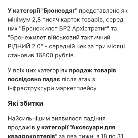
У категорії "Бронеодяг"
представлено як
мінімум 2,8 тисяч карток товарів, серед
них "Бронежилет БР2 Архістратиг" та
"Бронежилет військовий тактичний
РІДНИЙ 2.0" - середній чек за три місяці
становив 16800 рублів.
У всіх цих категоріях
продаж товарів
послідовно падає
після атак з
інфраструктури маркетплейсу.
Які збитки
Найсильнішим виявилося падіння
продажів
у категорії "Аксесуари для
квадрокоптерів"
за два тижні з 18 по 31