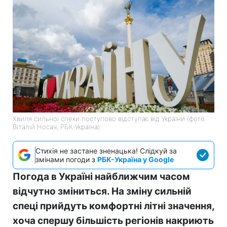
Хвиля сильної спеки поступово відступає від України (фото:
Віталій Носач, РБК-Україна)
Стихія не застане зненацька! Слідкуй за
змінами погоди з
РБК-Україна у Google
Погода в Україні найближчим часом
відчутно зміниться. На зміну сильній
спеці прийдуть комфортні літні значення,
хоча спершу більшість регіонів накриють