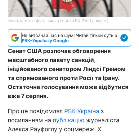
Ілюстративне фото: санкції проти РФ (GettyImages)
Не витрачай час на шум! Читай тільки суть з
РБК-Україна у Google
Сенат США розпочав обговорення
масштабного пакету санкцій,
ініційованого сенатором Ліндсі Гремом
та спрямованого проти Росії та Ірану.
Остаточне голосування може відбутися
вже 7 серпня.
Про це повідомляє
РБК-Україна
з
посиланням на
публікацію
журналіста
Алекса Рауфоглу у соцмережі X.