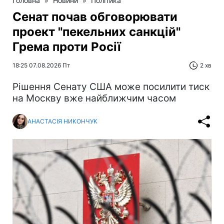
Головна
»
Новини
»
Політика
Сенат почав обговорювати
проект "пекельних санкцій"
Грема проти Росії
18:25 07.08.2026 Пт
2 хв
Рішення Сенату США може посилити тиск
на Москву вже найближчим часом
АНАСТАСІЯ НИКОНЧУК