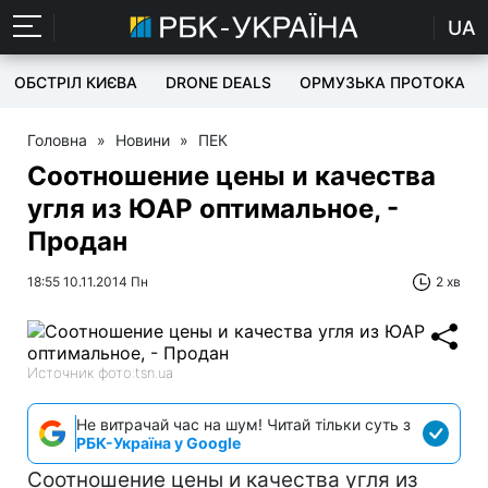
UA
ОБСТРІЛ КИЄВА
DRONE DEALS
ОРМУЗЬКА ПРОТОКА
Головна
»
Новини
»
ПЕК
Соотношение цены и качества
угля из ЮАР оптимальное, -
Продан
18:55 10.11.2014 Пн
2 хв
Источник фото:tsn.ua
Не витрачай час на шум! Читай тільки суть з
РБК-Україна у Google
Соотношение цены и качества угля из