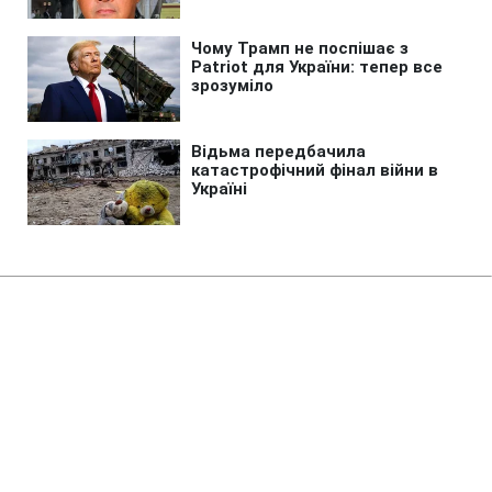
Головна
»
Бізнес
»
Економіка
Експорт зерна з України
критично скоротиться через
удари РФ по портах
22:59 07.08.2026 Пт
2 хв