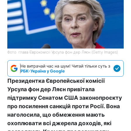
Фото: глава Єврокомісії Урсула фон дер Ляєн (Getty Images)
Не витрачай час на шум! Читай тільки суть з
РБК-Україна у Google
Президентка Європейської комісії
Урсула фон дер Ляєн привітала
підтримку Сенатом США законопроєкту
про посилення санкцій проти Росії. Вона
наголосила, що обмеження мають
охоплювати всі джерела доходів, які