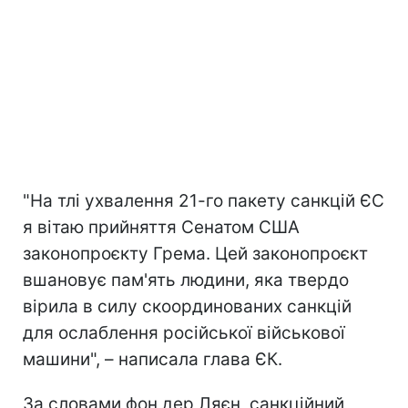
"На тлі ухвалення 21-го пакету санкцій ЄС
я вітаю прийняття Сенатом США
законопроєкту Грема. Цей законопроєкт
вшановує пам'ять людини, яка твердо
вірила в силу скоординованих санкцій
для ослаблення російської військової
машини", – написала глава ЄК.
За словами фон дер Ляєн, санкційний