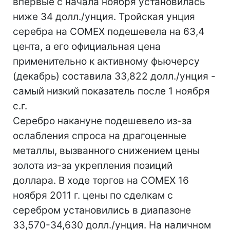
впервые с начала ноября установилась
ниже 34 долл./унция. Тройская унция
серебра на COMEX подешевела на 63,4
цента, а его официальная цена
применительно к активному фьючерсу
(декабрь) составила 33,822 долл./унция -
самый низкий показатель после 1 ноября
с.г.
Серебро накануне подешевело из-за
ослабления спроса на драгоценные
металлы, вызванного снижением цены
золота из-за укрепления позиций
доллара. В ходе торгов на COMEX 16
ноября 2011 г. цены по сделкам с
серебром установились в диапазоне
33,570-34,630 долл./унция. На наличном