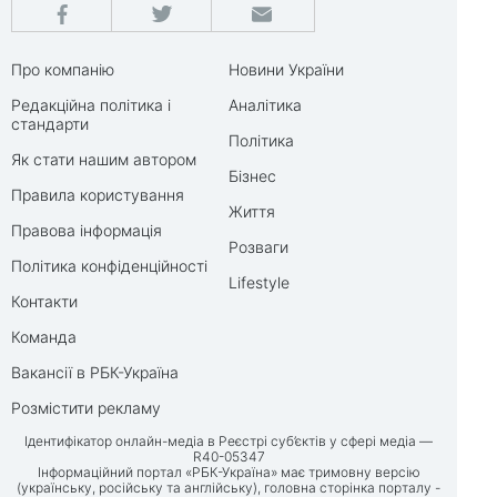
Про компанію
Новини України
Редакційна політика і
Аналітика
стандарти
Політика
Як стати нашим автором
Бізнес
Правила користування
Життя
Правова інформація
Розваги
Політика конфіденційності
Lifestyle
Контакти
Команда
Вакансії в РБК-Україна
Розмістити рекламу
Ідентифікатор онлайн-медіа в Реєстрі суб’єктів у сфері медіа —
R40-05347
Інформаційний портал «РБК-Україна» має тримовну версію
(українську, російську та англійську), головна сторінка порталу -