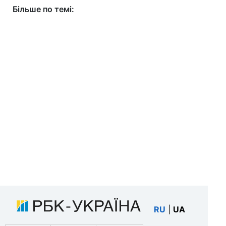
Більше по темі:
RU
|
UA