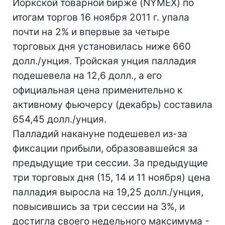
Йоркской товарной бирже (NYMEX) по
итогам торгов 16 ноября 2011 г. упала
почти на 2% и впервые за четыре
торговых дня установилась ниже 660
долл./унция. Тройская унция палладия
подешевела на 12,6 долл., а его
официальная цена применительно к
активному фьючерсу (декабрь) составила
654,45 долл./унция.
Палладий накануне подешевел из-за
фиксации прибыли, образовавшейся за
предыдущие три сессии. За предыдущие
три торговых дня (15, 14 и 11 ноября) цена
палладия выросла на 19,25 долл./унция,
повысившись за три сессии на 3%, и
достигла своего недельного максимума -