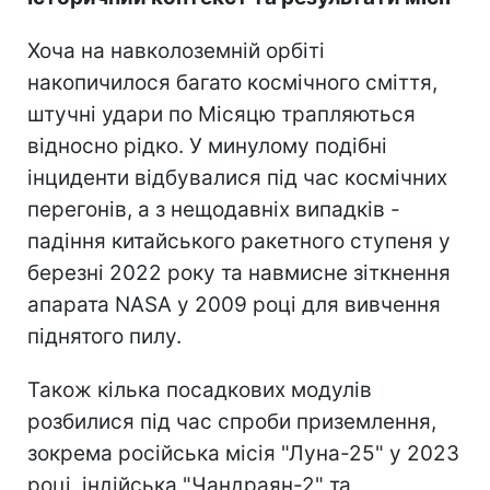
Хоча на навколоземній орбіті
накопичилося багато космічного сміття,
штучні удари по Місяцю трапляються
відносно рідко. У минулому подібні
інциденти відбувалися під час космічних
перегонів, а з нещодавніх випадків -
падіння китайського ракетного ступеня у
березні 2022 року та навмисне зіткнення
апарата NASA у 2009 році для вивчення
піднятого пилу.
Також кілька посадкових модулів
розбилися під час спроби приземлення,
зокрема російська місія "Луна-25" у 2023
році, індійська "Чандраян-2" та