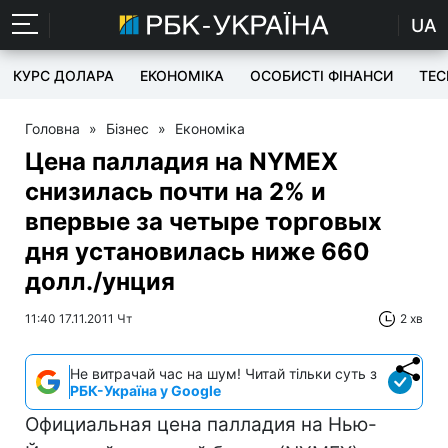
UA
КУРС ДОЛАРА
ЕКОНОМІКА
ОСОБИСТІ ФІНАНСИ
TEC
Головна
»
Бізнес
»
Економіка
Цена палладия на NYMEX
снизилась почти на 2% и
впервые за четыре торговых
дня установилась ниже 660
долл./унция
11:40 17.11.2011 Чт
2 хв
Не витрачай час на шум! Читай тільки суть з
РБК-Україна у Google
Официальная цена палладия на Нью-