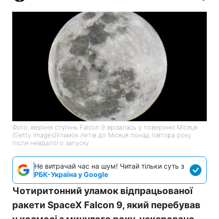
Фото: верхня ступінь Falcon 9 врізалась у поверхню Місяця
(Getty Images)Уламок летів до Місяця понад півтора року
після невдалого запуску
Не витрачай час на шум! Читай тільки суть з
РБК-Україна у Google
Чотиритонний уламок відпрацьованої
ракети SpaceX Falcon 9, який перебував