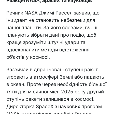
Реакція NASA, SpaceX та науковців
Речник NASA Джимі Рассел заявив, що
інцидент не становить небезпеки для
нашої планети. За його словами, вчені
планують зібрати дані про подію, щоб
краще зрозуміти штучні удари та
вдосконалити методи відстеження
об'єктів у космосі.
Зазвичай відпрацьовані ступені ракет
згорають в атмосфері Землі або падають
в океан. Проте через необхідність більшої
тяги для місячної місії 2025 року другий
ступінь ракети залишився в космосі.
Директорка SpaceX з наукових програм
NASA та космічних кораблів Dragon