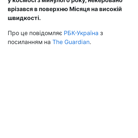
у космосі з минулого року, некеровано
врізався в поверхню Місяця на високій
швидкості.
Про це повідомляє
РБК-Україна
з
посиланням на
The Guardian
.