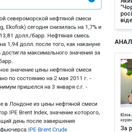
Яки
"Чо
рос
ой североморской нефтяной смеси
від
rg, Ekofisk) сегодня снизилась на 1,7% и
13,81 долл./барр. Нефтяная смесь
АНАЛ
а 1,94 долл. после того, как накануне
а достигла максимального значения за
барр.
ное значение цены нефтяной смеси
о по состоянию на 2 мая 2011 г. -
инимум пришелся на 3 января с.г. -
pe в Лондоне из цены нефтяной смеси
р IPE Brent Index, значение которого,
Юлія
ющий день после завершения
керів
За р
я фьючерса
IPE Brent Crude