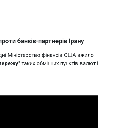
роти банків-партнерів Ірану
одні Міністерство фінансів США вжило
мережу"
таких обмінних пунктів валют і