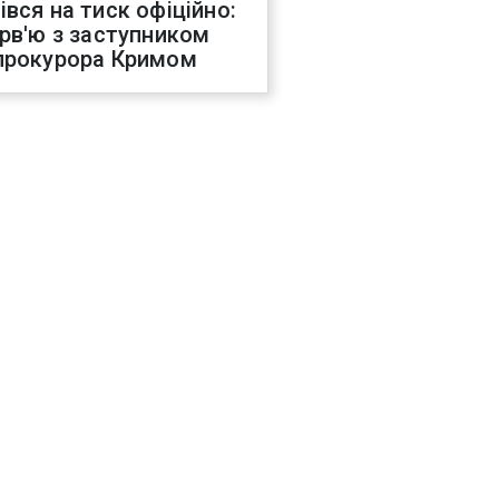
івся на тиск офіційно:
ерв'ю з заступником
прокурора Кримом