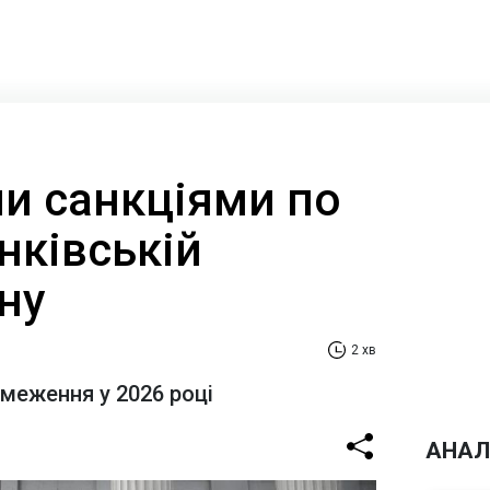
и санкціями по
анківській
ану
2 хв
бмеження у 2026 році
АНАЛ