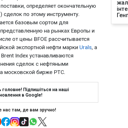
жал
поставки, определяет окончательную
інт
) сделок по этому инструменту.
Ген
ается базовым сортом для
, представленную на рынках Европы и
исле от цены BFOE рассчитывается
йской экспортной нефти марки
Urals
, а
 Brent Index устанавливаются
нения сделок с нефтяными
а московской бирже РТС.
ь головне! Підпишіться на наші
новлення в Google!
 нас там, де вам зручно!