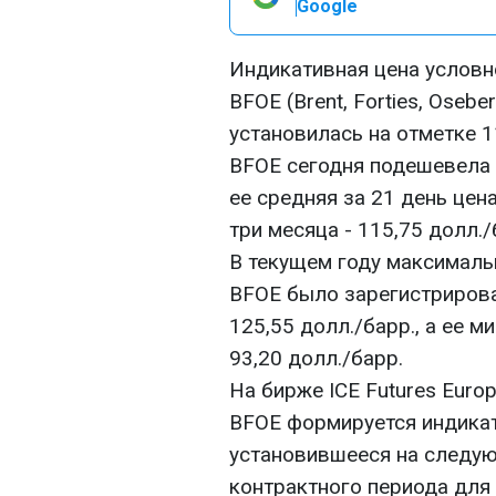
Google
Индикативная цена условн
BFOE (Brent, Forties, Osebe
установилась на отметке 1
BFOE сегодня подешевела н
ее средняя за 21 день цен
три месяца - 115,75 долл./
В текущем году максималь
BFOE было зарегистрирован
125,55 долл./барр., а ее м
93,20 долл./барр.
На бирже ICE Futures Euro
BFOE формируется индикато
установившееся на следу
контрактного периода дл