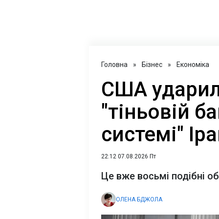
Головна
»
Бізнес
»
Економіка
США ударил
"тіньовій б
системі" Ір
22:12 07.08.2026 Пт
Це вже восьмі подібні о
ОЛЕНА БДЖОЛА