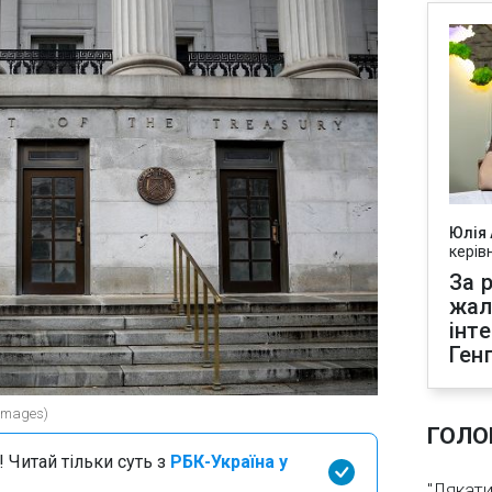
Юлія
керів
За р
жал
інт
Ген
 Images)
ГОЛО
 Читай тільки суть з
РБК-Україна у
"Лякати