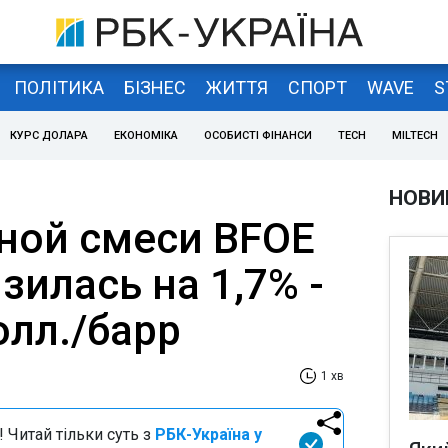
ПОЛІТИКА
БІЗНЕС
ЖИТТЯ
СПОРТ
WAVE
S
КУРС ДОЛАРА
ЕКОНОМІКА
ОСОБИСТІ ФІНАНСИ
TECH
MILTECH
НОВИ
ной смеси BFOE
зилась на 1,7% -
олл./барр
1 хв
 Читай тільки суть з
РБК-Україна у