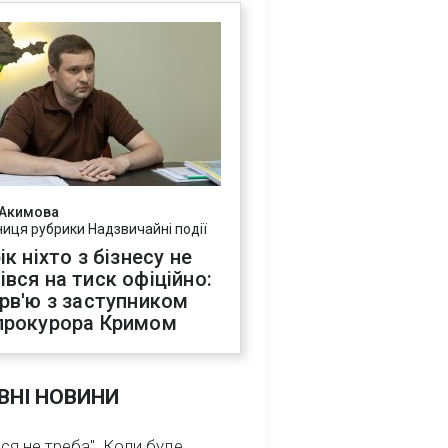
 Акимова
ниця рубрики Надзвичайні події
ік ніхто з бізнесу не
івся на тиск офіційно:
ерв'ю з заступником
прокурора Кримом
ВНІ НОВИНИ
ся не треба". Коли буде