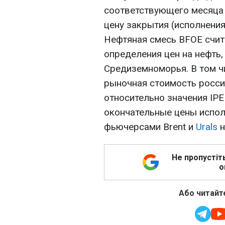
соответствующего месяца 
цену закрытия (исполнения
Нефтяная смесь BFOE счит
определения цен на нефть
Средиземноморья. В том ч
рыночная стоимость росси
относительно значения IPE
окончательные цены испол
фьючерсами Brent и
Urals
н
Не пропустіт
о
Або читайте