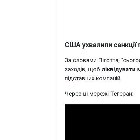
США ухвалили санкції п
За словами Піготта, "сьог
заходів, щоб
ліквідувати 
підставних компаній.
Через ці мережі Тегеран: