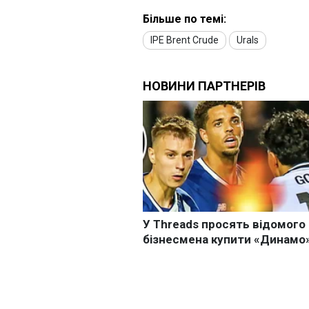
Більше по темі:
IPE Brent Crude
Urals