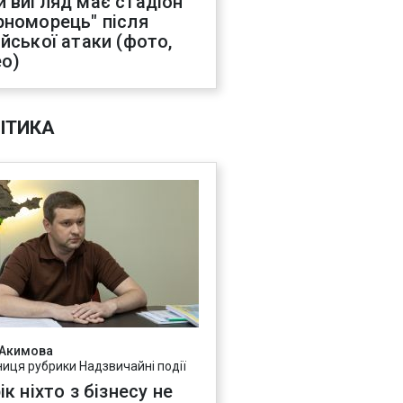
й вигляд має стадіон
рноморець" після
ійської атаки (фото,
ео)
ІТИКА
 Акимова
ниця рубрики Надзвичайні події
ік ніхто з бізнесу не