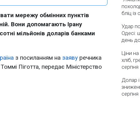
похолод
бліц із
вати мережу обмінних пунктів
ній. Вони допомагають Ірану
Удар по
сотні мільйонів доларів банками
Одесі: 
день д
Ціни на
раїна
з посиланням на
заяву
речника
хліб, г
оммі Піготта, передає Міністерство
серпня
Долар і
зниженн
серпня 