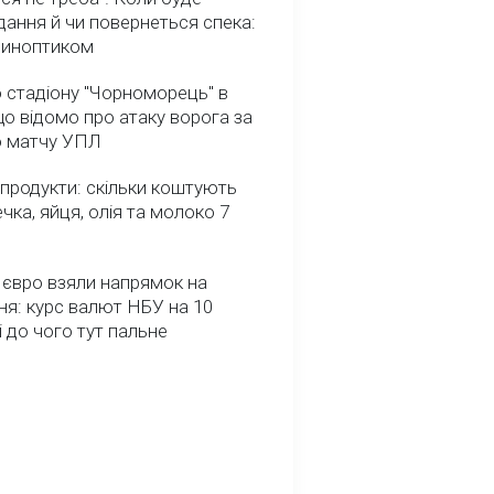
ання й чи повернеться спека:
 синоптиком
 стадіону "Чорноморець" в
що відомо про атаку ворога за
о матчу УПЛ
 продукти: скільки коштують
речка, яйця, олія та молоко 7
 євро взяли напрямок на
я: курс валют НБУ на 10
і до чого тут пальне