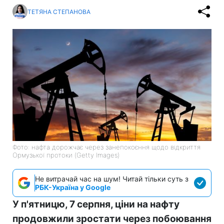
ТЕТЯНА СТЕПАНОВА
Фото: нафта дорожчає через занепокоєння щодо відкриття
Ормузької протоки (Getty Images)
Не витрачай час на шум! Читай тільки суть з
РБК-Україна у Google
У п'ятницю, 7 серпня, ціни на нафту
продовжили зростати через побоювання