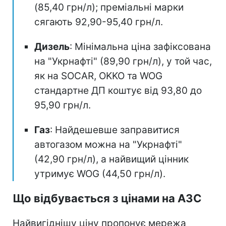
(85,40 грн/л); преміальні марки
сягають 92,90-95,40 грн/л.
Дизель
: Мінімальна ціна зафіксована
на "Укрнафті" (89,90 грн/л), у той час,
як на SOCAR, OKKO та WOG
стандартне ДП коштує від 93,80 до
95,90 грн/л.
Газ
: Найдешевше заправитися
автогазом можна на "Укрнафті"
(42,90 грн/л), а найвищий цінник
утримує WOG (44,50 грн/л).
Що відбувається з цінами на АЗС
Найвигіднішу ціну пропонує мережа