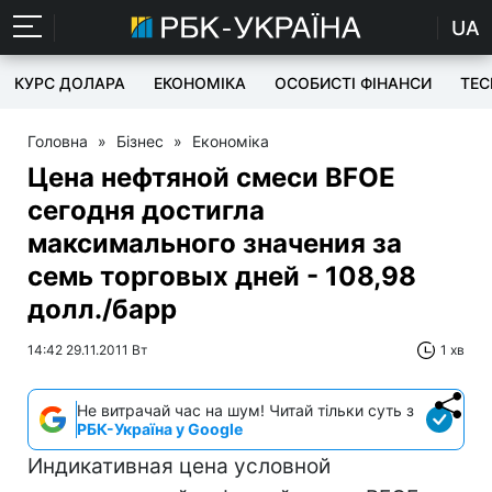
UA
КУРС ДОЛАРА
ЕКОНОМІКА
ОСОБИСТІ ФІНАНСИ
TEC
Головна
»
Бізнес
»
Економіка
Цена нефтяной смеси BFOE
сегодня достигла
максимального значения за
семь торговых дней - 108,98
долл./барр
14:42 29.11.2011 Вт
1 хв
Не витрачай час на шум! Читай тільки суть з
РБК-Україна у Google
Индикативная цена условной