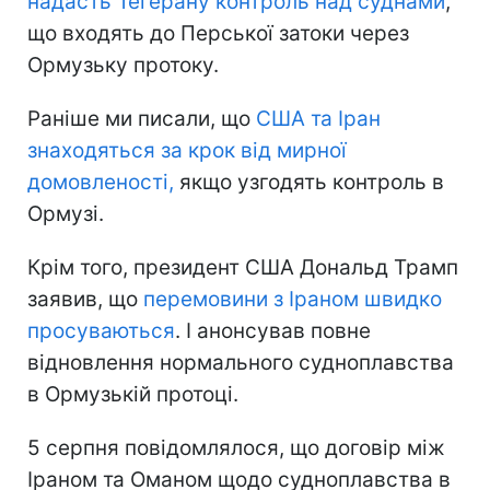
надасть Тегерану контроль
над суднами
,
що входять до Перської затоки через
Ормузьку протоку.
Раніше ми писали, що
США та Іран
знаходяться
за крок від мирної
домовленості,
якщо узгодять контроль в
Ормузі.
Крім того, президент США Дональд Трамп
заявив, що
перемовини з Іраном швидко
просуваються
. І анонсував повне
відновлення нормального судноплавства
в Ормузькій протоці.
5 серпня повідомлялося, що договір між
Іраном та Оманом щодо судноплавства в