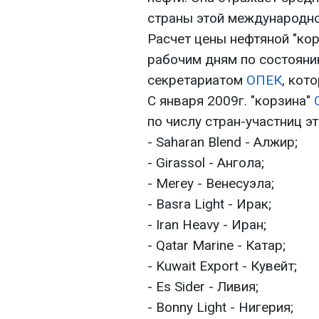
страны этой международно
Расчет цены нефтяной "ко
рабочим дням по состоян
секретариатом
ОПЕК
, кот
С января 2009г. "корзина"
по числу стран-участниц э
- Saharan Blend - Алжир;
- Girassol - Ангола;
- Merey - Венесуэла;
- Basra Light - Ирак;
- Iran Heavy - Иран;
- Qatar Marine - Катар;
- Kuwait Export - Кувейт;
- Es Sider - Ливия;
- Bonny Light - Нигерия;