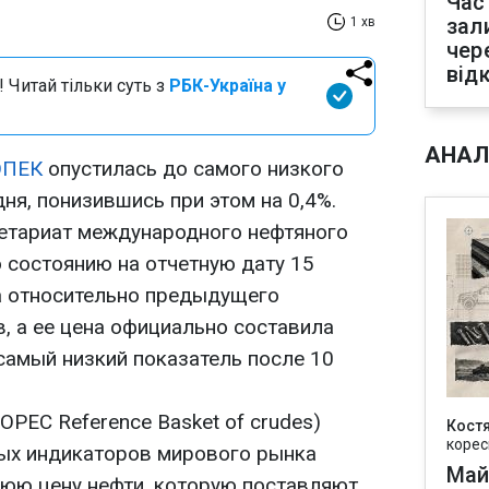
Час
зал
1 хв
чер
від
 Читай тільки суть з
РБК-Україна у
АНАЛ
ОПЕК
опустилась до самого низкого
дня, понизившись при этом на 0,4%.
етариат международного нефтяного
 состоянию на отчетную дату 15
а относительно предыдущего
в, а ее цена официально составила
 самый низкий показатель после 10
OPEC Reference Basket of crudes)
Кост
корес
ых индикаторов мирового рынка
Май
нюю цену нефти, которую поставляют