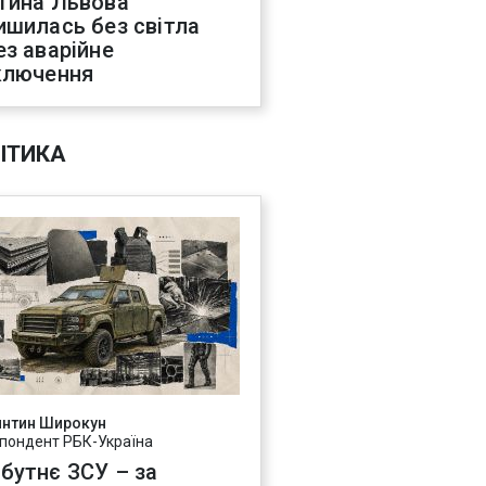
тина Львова
ишилась без світла
ез аварійне
ключення
ІТИКА
янтин Широкун
пондент РБК-Україна
бутнє ЗСУ – за