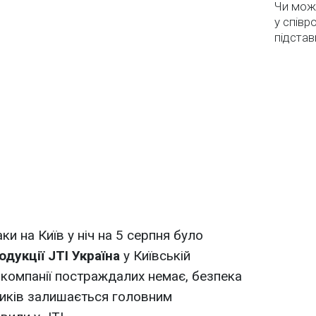
Чи мож
у співр
підстав
аки на Київ у ніч на 5 серпня було
одукції JTI Україна
у Київській
в компанії постраждалих немає, безпека
ників залишається головним