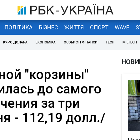
ПОЛІТИКА
БІЗНЕС
ЖИТТЯ
СПОРТ
WAVE
S
КУРС ДОЛАРА
ЕКОНОМІКА
ОСОБИСТІ ФІНАНСИ
TECH
MILTECH
НОВИ
ной "корзины"
илась до самого
чения за три
я - 112,19 долл./