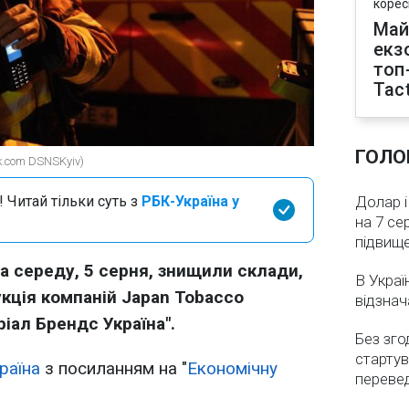
корес
Май
екз
топ
Tact
ГОЛО
k.com DSNSKyiv)
 Читай тільки суть з
РБК-Україна у
Долар і
на 7 се
підвищ
на середу, 5 серня, знищили склади,
В Украї
укція компаній Japan Tobacco
відзнач
еріал Брендс Україна".
Без зго
стартув
раїна
з посиланням на "
Економічну
перевед