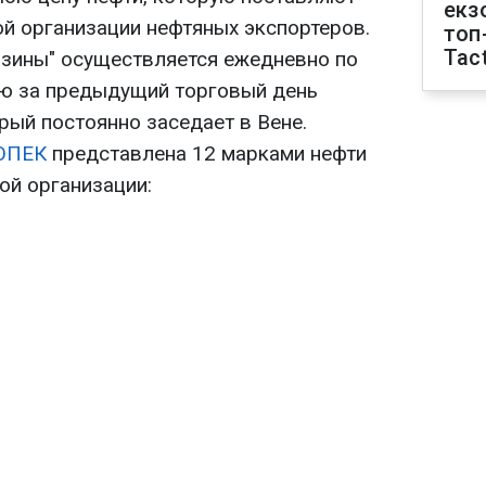
екз
й организации нефтяных экспортеров.
топ
Tact
рзины" осуществляется ежедневно по
ию за предыдущий торговый день
орый постоянно заседает в Вене.
ОПЕК
представлена 12 марками нефти
той организации: