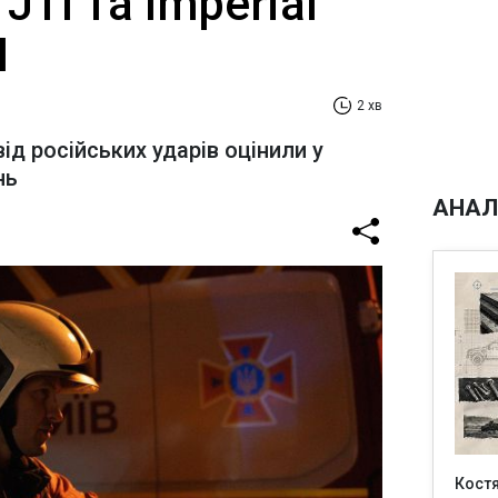
JTI та Imperial
І
2 хв
від російських ударів оцінили у
нь
АНАЛ
Кост