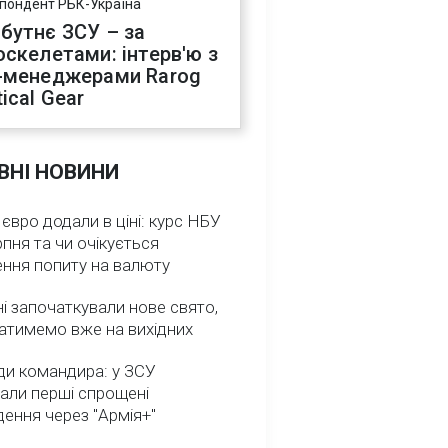
пондент РБК-Україна
бутнє ЗСУ – за
оскелетами: інтерв'ю з
-менеджерами Rarog
ical Gear
ВНІ НОВИНИ
 євро додали в ціні: курс НБУ
рпня та чи очікується
ення попиту на валюту
ні започаткували нове свято,
атимемо вже на вихідних
ди командира: у ЗСУ
али перші спрощені
ення через "Армія+"