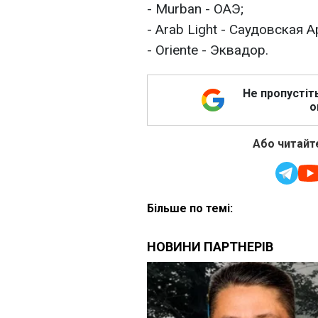
- Murban - ОАЭ;
- Arab Light - Саудовская А
- Oriente - Эквадор.
Не пропустіт
о
Або читайте
Більше по темі: