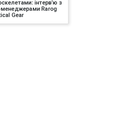
оскелетами: інтерв'ю з
-менеджерами Rarog
ical Gear