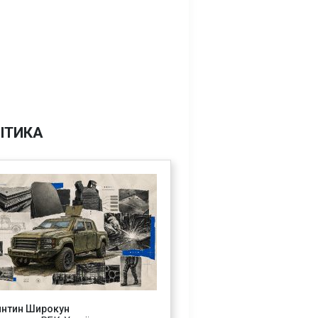
ІТИКА
янтин Широкун