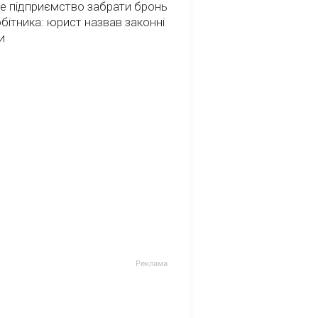
е підприємство забрати бронь
обітника: юрист назвав законні
и