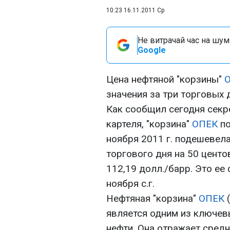
10:23 16.11.2011 Ср
Не витрачай час на шум!
Google
Цена нефтяной "корзины"
значения за три торговых 
Как сообщил сегодня секр
картеля, "корзина"
ОПЕК
по
ноября 2011 г. подешевел
торгового дня на 50 центо
112,19 долл./барр. Это ее
ноября с.г.
Нефтяная "корзина"
ОПЕК
(
является одним из ключев
нефти. Она отражает сред