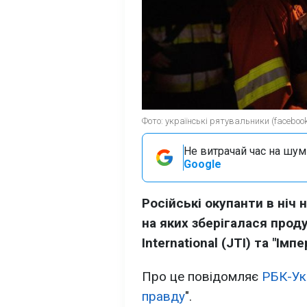
Фото: українські рятувальники (faceboo
Не витрачай час на шум!
Google
Російські окупанти в ніч 
на яких зберігалася прод
International (JTI) та "Імп
Про це повідомляє
РБК-Ук
правду
".