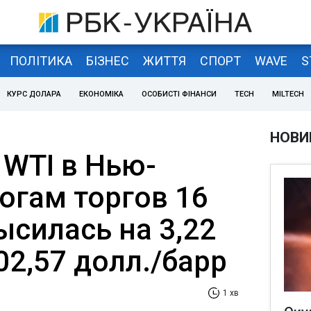
ПОЛІТИКА
БІЗНЕС
ЖИТТЯ
СПОРТ
WAVE
S
КУРС ДОЛАРА
ЕКОНОМІКА
ОСОБИСТІ ФІНАНСИ
TECH
MILTECH
НОВИ
 WTI в Нью-
огам торгов 16
ысилась на 3,22
102,57 долл./барр
1 хв