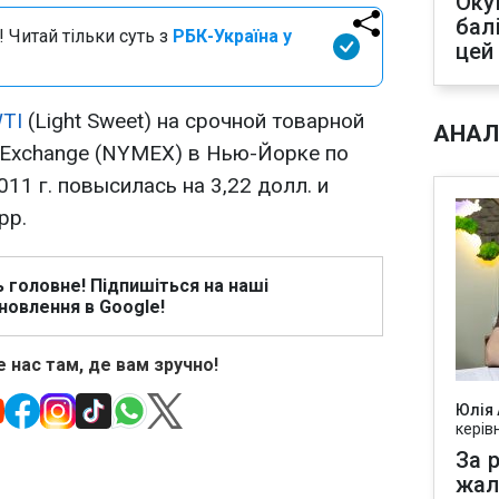
Оку
бал
 Читай тільки суть з
РБК-Україна у
цей
TI
(Light Sweet) на срочной товарной
АНАЛ
e Exchange (NYMEX) в Нью-Йорке по
11 г. повысилась на 3,22 долл. и
рр.
ь головне! Підпишіться на наші
новлення в Google!
 нас там, де вам зручно!
Юлія
керів
За р
жал