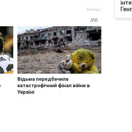
інт
Ген