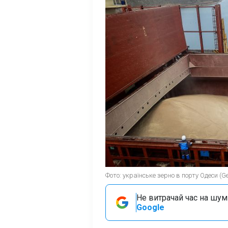
Фото: українське зерно в порту Одеси (Ge
Не витрачай час на шум!
Google