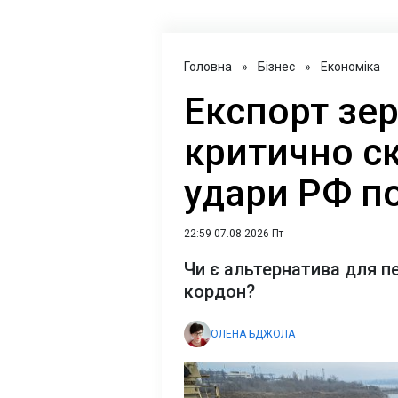
Головна
»
Бізнес
»
Економіка
Експорт зер
критично с
удари РФ п
22:59 07.08.2026 Пт
Чи є альтернатива для п
кордон?
ОЛЕНА БДЖОЛА