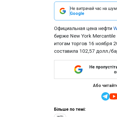
Не витрачай час на шум!
Google
Официальная цена нефти
W
бирже New York Mercantil
итогам торгов 16 ноября 20
составила 102,57 долл./ба
Не пропустіт
о
Або читайте
Більше по темі: