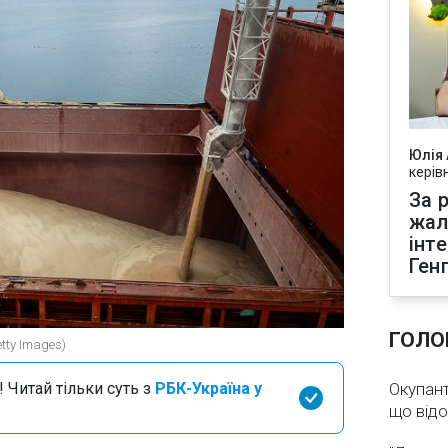
Юлія
керів
За р
жал
інт
Ген
ГОЛО
tty Images)
 Читай тільки суть з
РБК-Україна у
Окупант
що від