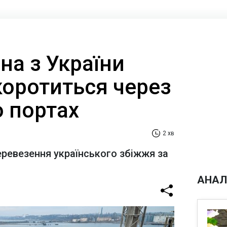
на з України
коротиться через
о портах
2 хв
еревезення українського збіжжя за
АНАЛ