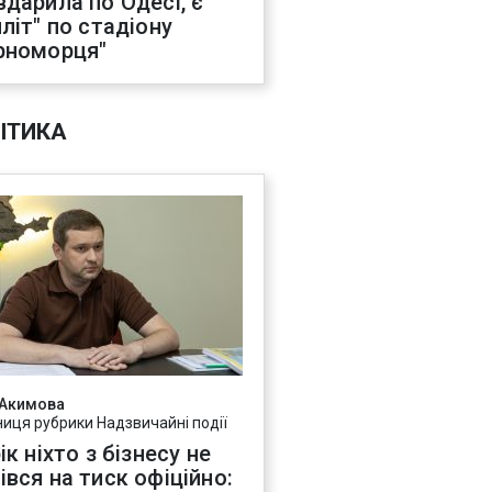
вдарила по Одесі, є
иліт" по стадіону
рноморця"
ІТИКА
 Акимова
ниця рубрики Надзвичайні події
ік ніхто з бізнесу не
івся на тиск офіційно: