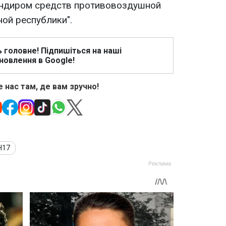
андиром средств противовоздушной
ой республики".
ь головне! Підпишіться на наші
новлення в Google!
 нас там, де вам зручно!
Н17