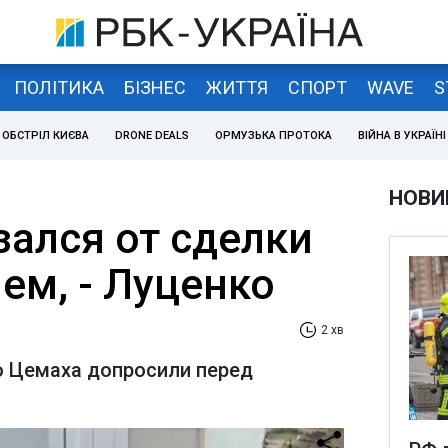
ПОЛІТИКА
БІЗНЕС
ЖИТТЯ
СПОРТ
WAVE
S
ОБСТРІЛ КИЄВА
DRONE DEALS
ОРМУЗЬКА ПРОТОКА
ВІЙНА В УКРАЇНІ
НОВИ
зался от сделки
ем, - Луценко
2 хв
о Цемаха допросили перед