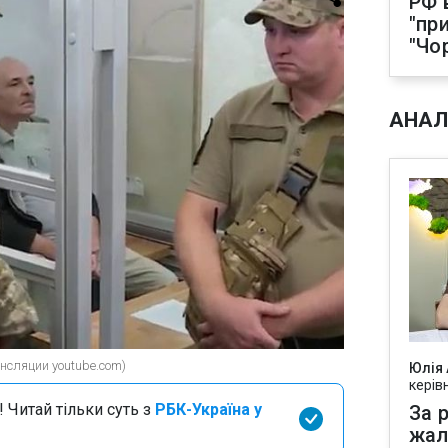
РФ 
"пр
"Чо
АНАЛ
нсляции youtube.com)
Юлія
керів
 Читай тільки суть з
РБК-Україна у
За р
жал