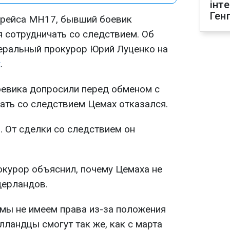
інт
Ген
 рейса MH17, бывший боевик
 сотрудничать со следствием. Об
еральный прокурор Юрий Луценко на
k
.
оевика допросили перед обменом с
ать со следствием Цемах отказался.
. От сделки со следствием он
окурор объяснил, почему Цемаха не
дерландов.
мы не имеем права из-за положения
олландцы смогут так же, как с марта