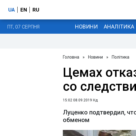
UA
EN
RU
НОВИНИ
АНАЛІТИКА
ПТ, 07 СЕРПНЯ
Головна
»
Новини
»
Політика
Цемах отка
со следстви
15:02 08.09.2019 Нд
Луценко подтвердил, чт
обменом