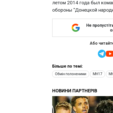
летом 2014 года был ком
обороны "Донецкой народн
Не пропустіт
о
Або читайте
Більше по темі:
Обмін полоненими
MH17
М