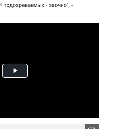
4 подозреваемых - заочно", -
Play
Video