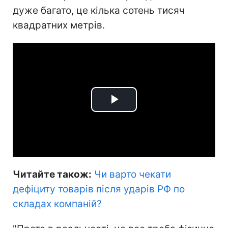
дуже багато, це кілька сотень тисяч
квадратних метрів.
Play
Video
Читайте також:
Чи варто чекати
дефіциту товарів після ударів РФ по
складах компаній
?