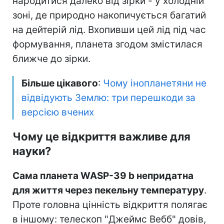
народитися далеко від зірки - у холодній
зоні, де природно накопичується багатий
на дейтерій лід. Вхопивши цей лід під час
формування, планета згодом змістилася
ближче до зірки.
Більше цікавого
:
Чому інопланетяни не
відвідують Землю: три перешкоди за
версією вчених
Чому це відкриття важливе для
науки?
Сама планета WASP-39 b непридатна
для життя через пекельну температуру
.
Проте головна цінність відкриття полягає
в іншому: телескоп "Джеймс Вебб" довів,