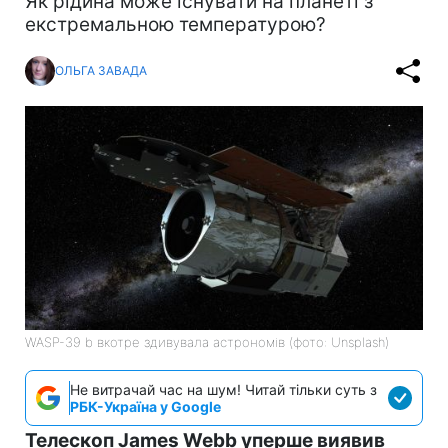
Як рідина може існувати на планеті з
екстремальною температурою?
ОЛЬГА ЗАВАДА
WASP-39 b вкотре здивувала астрономів (фото: Unsplash)
Не витрачай час на шум! Читай тільки суть з
РБК-Україна у Google
Телескоп James Webb уперше виявив