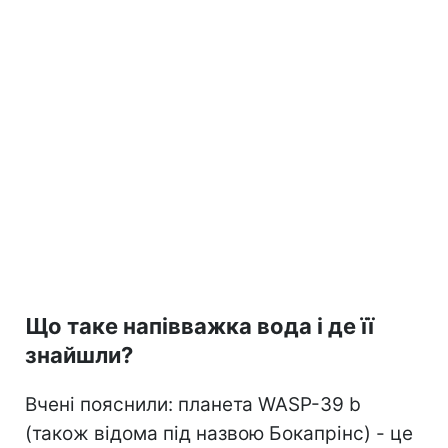
Що таке напівважка вода і де її
знайшли?
Вчені пояснили: планета WASP-39 b
(також відома під назвою Бокапрінс) - це