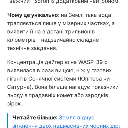
"важчий" ізотоп із додатковим нейтроном.
Чому це унікально
: на Землі така вода
трапляється лише у мізерних частках, а
виявити її на відстані трильйонів
кілометрів - надзвичайно складне
технічне завдання.
Концентрація дейтерію на WASP-39 b
виявилася в рази вищою, ніж у газових
гігантів Сонячної системи (Юпітера чи
Сатурна). Вона більше нагадує показники
льоду з прадавніх комет або зародків
зірок.
Читайте більше
:
Земля відчує
зіткнення двох надмасивних чорних дір: