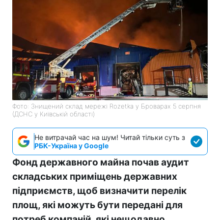
Фото: Знищений склад мережі Rozetka у Броварах 5 серпня
(ДСНС у Київській області)
Не витрачай час на шум! Читай тільки суть з
РБК-Україна у Google
Фонд державного майна почав аудит
складських приміщень державних
підприємств, щоб визначити перелік
площ, які можуть бути передані для
потреб компаній, які нещодавно