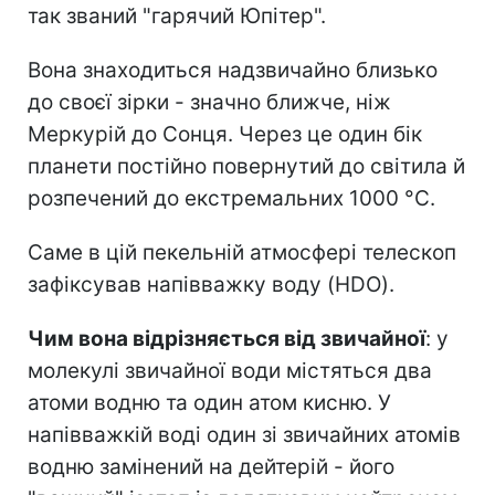
так званий "гарячий Юпітер".
Вона знаходиться надзвичайно близько
до своєї зірки - значно ближче, ніж
Меркурій до Сонця. Через це один бік
планети постійно повернутий до світила й
розпечений до екстремальних 1000 °C.
Саме в цій пекельній атмосфері телескоп
зафіксував напівважку воду (HDO).
Чим вона відрізняється від звичайної
: у
молекулі звичайної води містяться два
атоми водню та один атом кисню. У
напівважкій воді один зі звичайних атомів
водню замінений на дейтерій - його