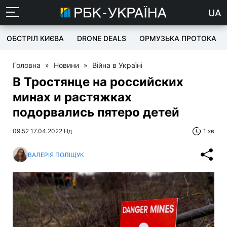
UA
ОБСТРІЛ КИЄВА
DRONE DEALS
ОРМУЗЬКА ПРОТОКА
Головна
»
Новини
»
Війна в Україні
В Тростянце на российских
минах и растяжках
подорвались пятеро детей
09:52 17.04.2022 Нд
1 хв
ВАЛЕРІЯ ПОЛІЩУК