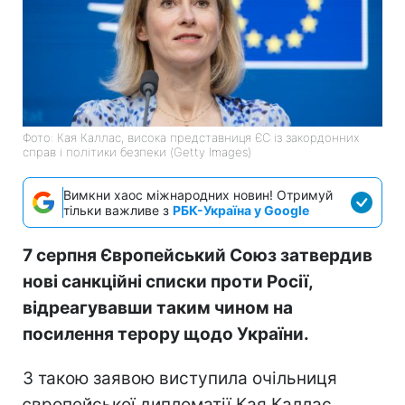
Фото: Кая Каллас, висока представниця ЄС із закордонних
справ і політики безпеки (Getty Images)
Вимкни хаос міжнародних новин! Отримуй
тільки важливе з
РБК-Україна у Google
7 серпня Європейський Союз затвердив
нові санкційні списки проти Росії,
відреагувавши таким чином на
посилення терору щодо України.
З такою заявою виступила очільниця
європейської дипломатії Кая Каллас,