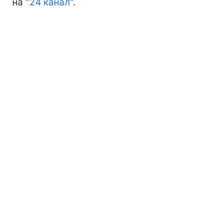
на
"24 канал"
.