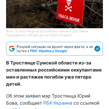
Фото: В Тростянце на российских минах и растяжках
подорвались пятеро детей (Getty Images)
Розумій ситуацію на фронті через факти, а не
чутки з
РБК-Україна у Google
В Тростянце Сумской области из-за
оставленных российскими оккупантами
мин и растяжек погибли уже пятеро
детей.
Об этом заявил мэр Тростянца Юрий
Бова, сообщает
РБК-Украина
со ссылкой