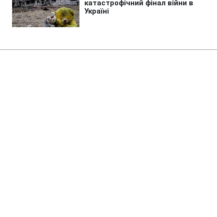
Головна
»
Новини
»
Війна в Україні
В Києві зросла кількість
загиблих внаслідок обстрілу 5
серпня
12:43 07.08.2026 Пт
2 хв
Кількість жертв російського удару
зросла до двох, ще 26 людей було
поранено
ВАЛЕРІЙ УЛЬЯНЕНКО