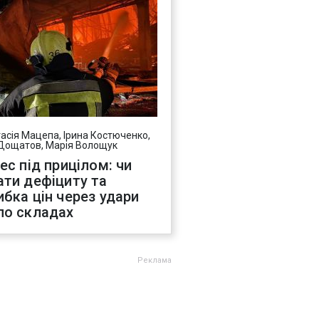
асія Мацепа, Ірина Костюченко,
Дощатов, Марія Волощук
нес під прицілом: чи
ати дефіциту та
ибка цін через удари
по складах