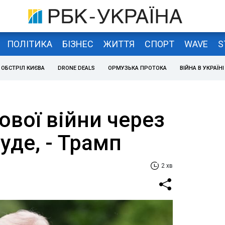
ПОЛІТИКА
БІЗНЕС
ЖИТТЯ
СПОРТ
WAVE
S
ОБСТРІЛ КИЄВА
DRONE DEALS
ОРМУЗЬКА ПРОТОКА
ВІЙНА В УКРАЇНІ
тової війни через
буде, - Трамп
2 хв