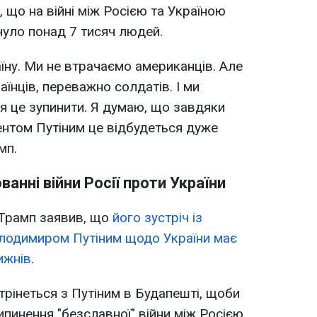
що на війні між Росією та Україною
уло понад 7 тисяч людей.
аїну. Ми не втрачаємо американців. Але
аїнців, переважно солдатів. І ми
 це зупинити. Я думаю, що завдяки
ентом Путіним це відбудеться дуже
мп.
анні війни Росії проти України
 Трамп заявив, що
його зустріч із
лодимиром Путіним щодо України має
ижнів
.
трінеться з Путіним в Будапешті, щоби
пинення "безславної" війни між Росією