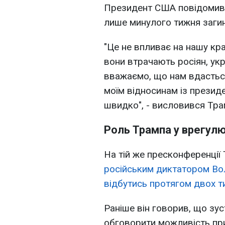
Президент США повідомив, 
лише минулого тижня загин
"Це не впливає на нашу кр
вони втрачають росіян, укр
вважаємо, що нам вдасться
моїм відносинам із презид
швидко", - висловився Тра
Роль Трампа у врегулюв
На тій же пресконференції
російським диктатором Во
відбутись протягом двох т
Раніше він говорив, що зус
обговорити можливість при