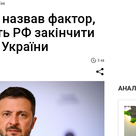
їні
 назвав фактор,
ть РФ закінчити
 України
3 хв
АНАЛ