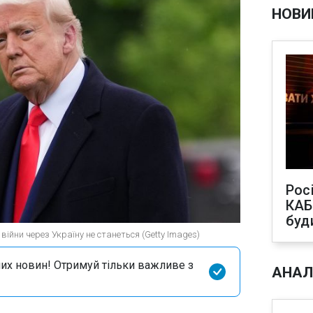
НОВИ
Рос
КАБ
буд
 війни через Україну не станеться (Getty Images)
их новин! Отримуй тільки важливе з
АНАЛ