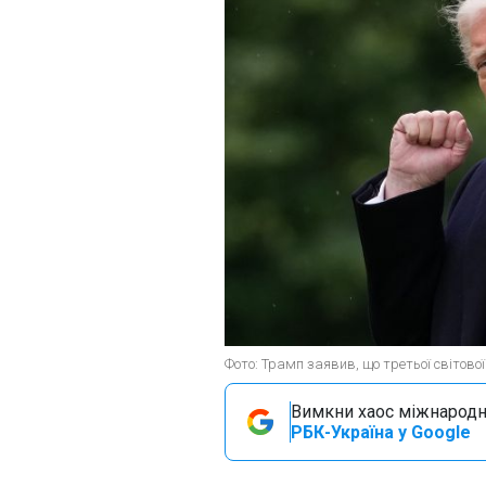
Фото: Трамп заявив, що третьої світової
Вимкни хаос міжнародн
РБК-Україна у Google