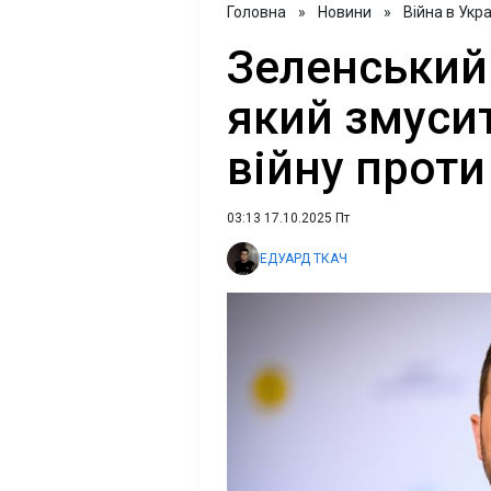
Головна
»
Новини
»
Війна в Укра
Зеленський
який змуси
війну проти
03:13 17.10.2025 Пт
ЕДУАРД ТКАЧ