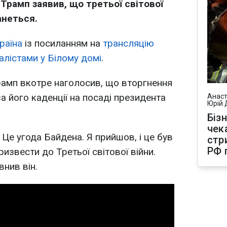
рамп заявив, що третьої світової
анеться.
раїна
із посиланням на
трансляцію
алістами у Білому домі
.
рамп вкотре наголосив, що вторгнення
за його каденції на посаді президента
Анаст
Юрій 
Біз
чек
. Це угода Байдена. Я прийшов, і це був
стр
РФ 
извести до Третьої світової війни.
внив він.