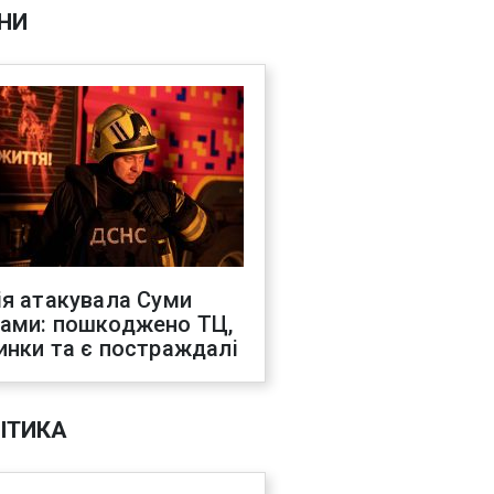
НИ
ія атакувала Суми
ами: пошкоджено ТЦ,
инки та є постраждалі
ІТИКА