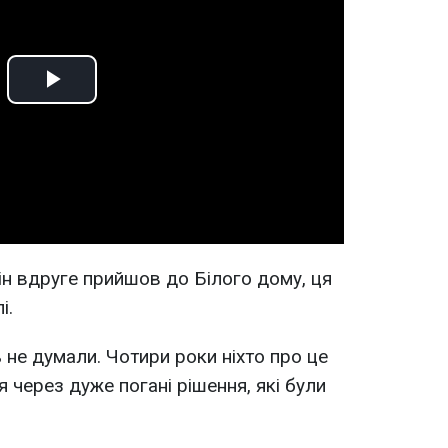
Play
Video
ін вдруге прийшов до Білого дому, ця
і.
ь не думали. Чотири роки ніхто про це
я через дуже погані рішення, які були