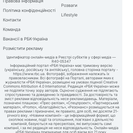
Правова інформація
Розваги
Політика конфіденційності
Lifestyle
Контакти
Команда
Вакансії в РБК-Україна
Розмістити рекламу
Ідентифікатор онлайн-медіа в Реєстрі суб’єктів у сфері медіа —
R40-05347
Інформаційний портал «РБК-Україна» має тримовну версію
(українську, російську та англійську), головна сторінка порталу -
https://www.rbc.ua
. Фотографії, зображення належать їх
правовласникам. Всі фотографії на Порталі, авторами яких є
журналісти «РБК-Україна», розміщені на умовах ліцензії Creative
Commons Attribution 4.0 International. Редакція «РБК-Україна» може
не поділяти точку зору авторів. Оціночні судження не підлягають
спростуванню та доведенню їх правдивості. За достовірність та
зміст реклами відповідальність несе рекламодавець. Матеріали,
позначені плашкою: «Прес-релізи», «Спецпроект», «Партнерський
матеріал», «Promo», «Благодійність», «Резонанс» розміщуються на
правах реклами і призначені, як правило, для осіб, які досягли 21-
річного віку. «Новини компанії» - це інформаційний формат, що
охоплює новини, події та оголошення, пов'язані з діяльністю
компаній, базуються на пресрелізах, які випускають самі
компанії, і за які редакція не несе відповідальність. Онлайн-медіа
«РБК-Україна» призначене для осіб віком від 21 року.