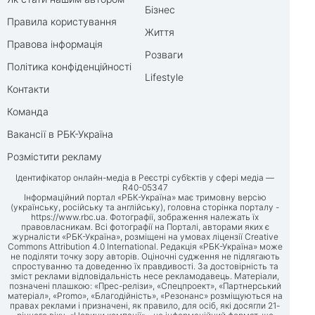
Бізнес
Правила користування
Життя
Правова інформація
Розваги
Політика конфіденційності
Lifestyle
Контакти
Команда
Вакансії в РБК-Україна
Розмістити рекламу
Ідентифікатор онлайн-медіа в Реєстрі суб’єктів у сфері медіа —
R40-05347
Інформаційний портал «РБК-Україна» має тримовну версію
(українську, російську та англійську), головна сторінка порталу -
https://www.rbc.ua
. Фотографії, зображення належать їх
правовласникам. Всі фотографії на Порталі, авторами яких є
журналісти «РБК-Україна», розміщені на умовах ліцензії Creative
Commons Attribution 4.0 International. Редакція «РБК-Україна» може
не поділяти точку зору авторів. Оціночні судження не підлягають
спростуванню та доведенню їх правдивості. За достовірність та
зміст реклами відповідальність несе рекламодавець. Матеріали,
позначені плашкою: «Прес-релізи», «Спецпроект», «Партнерський
матеріал», «Promo», «Благодійність», «Резонанс» розміщуються на
правах реклами і призначені, як правило, для осіб, які досягли 21-