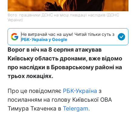
Фото: працівники ДСНС на місці ліквідації наслідків (ДСНС
України)
Не витрачай час на шум! Читай тільки суть з
РБК-Україна у Google
Ворог в ніч на 8 серпня атакував
Київську область дронами, вже відомо
про наслідки в Броварському районі на
трьох локаціях.
Про це повідомляє
РБК-Україна
з
посиланням на голову Київської ОВА
Тимура Ткаченка в
Telergam.