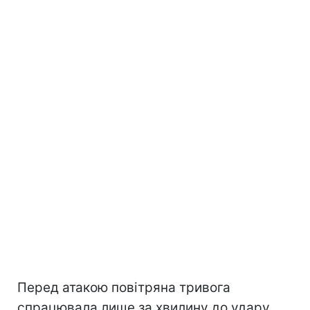
Перед атакою повітряна тривога
спрацювала лише за хвилину до удару