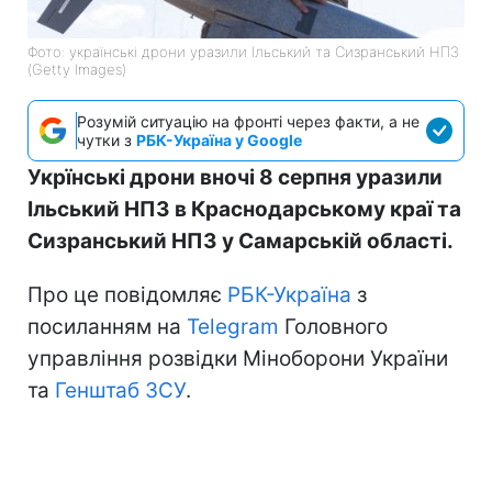
Фото: українські дрони уразили Ільський та Сизранський НПЗ
(Getty Images)
Розумій ситуацію на фронті через факти, а не
чутки з
РБК-Україна у Google
Укрїнські дрони вночі 8 серпня уразили
Ільський НПЗ в Краснодарському краї та
Сизранський НПЗ у Самарській області.
Про це повідомляє
РБК-Україна
з
посиланням на
Telegram
Головного
управління розвідки Міноборони України
та
Генштаб ЗСУ
.