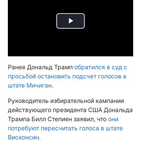
Play
Video
Ранее Дональд Трамп
обратился в суд с
просьбой остановить подсчет голосов в
штате Мичиган
.
Руководитель избирательной кампании
действующего президента США Дональда
Трампа Билл Степиен заявил, что
они
потребуют пересчитать голоса в штате
Висконсин
.