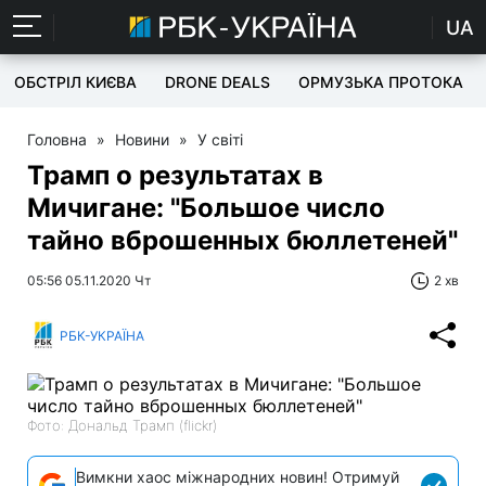
UA
ОБСТРІЛ КИЄВА
DRONE DEALS
ОРМУЗЬКА ПРОТОКА
Головна
»
Новини
»
У світі
Трамп о результатах в
Мичигане: "Большое число
тайно вброшенных бюллетеней"
05:56 05.11.2020 Чт
2 хв
РБК-УКРАЇНА
Фото: Дональд Трамп (flickr)
Вимкни хаос міжнародних новин! Отримуй