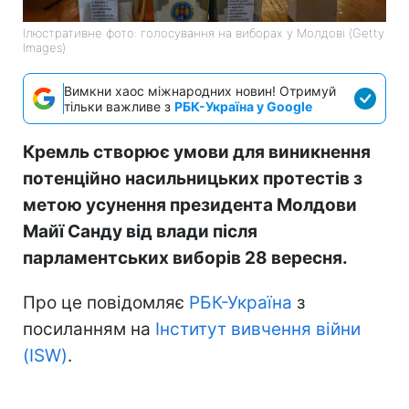
Ілюстративне фото: голосування на виборах у Молдові (Getty
Images)
Вимкни хаос міжнародних новин! Отримуй
тільки важливе з
РБК-Україна у Google
Кремль створює умови для виникнення
потенційно насильницьких протестів з
метою усунення президента Молдови
Майї Санду від влади після
парламентських виборів 28 вересня.
Про це повідомляє
РБК-Україна
з
посиланням на
Інститут вивчення війни
(ISW)
.