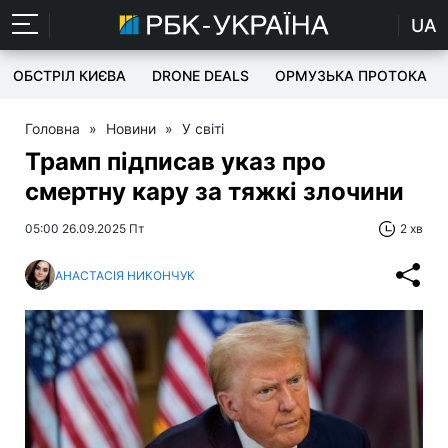
UA
ОБСТРІЛ КИЄВА
DRONE DEALS
ОРМУЗЬКА ПРОТОКА
Головна
»
Новини
»
У світі
Трамп підписав указ про
смертну кару за тяжкі злочини
05:00 26.09.2025 Пт
2 хв
АНАСТАСІЯ НИКОНЧУК