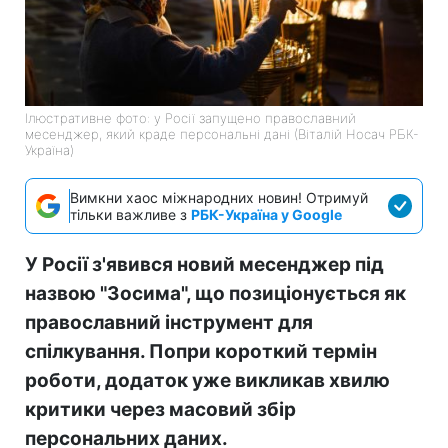
Ілюстративне фото: у Росії запущено православний
месенджер, який краде персональні дані (Віталій Носач РБК-
Україна)
Вимкни хаос міжнародних новин! Отримуй
тільки важливе з
РБК-Україна у Google
У Росії з'явився новий месенджер під
назвою "Зосима", що позиціонується як
православний інструмент для
спілкування. Попри короткий термін
роботи, додаток уже викликав хвилю
критики через масовий збір
персональних даних.