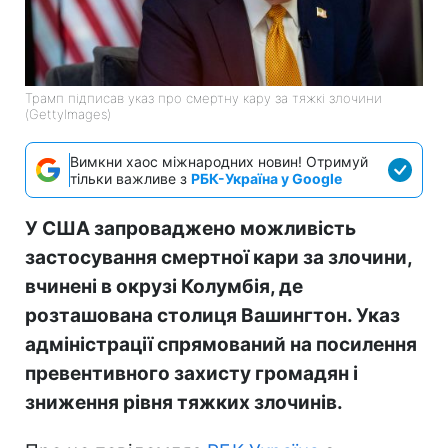
Трамп підписав указ про смертну кару за тяжкі злочини
(GettyImages)
Вимкни хаос міжнародних новин! Отримуй
тільки важливе з
РБК-Україна у Google
У США запроваджено можливість
застосування смертної кари за злочини,
вчинені в окрузі Колумбія, де
розташована столиця Вашингтон. Указ
адміністрації спрямований на посилення
превентивного захисту громадян і
зниження рівня тяжких злочинів.