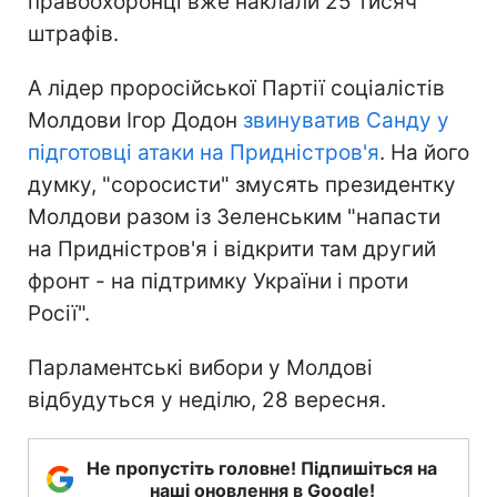
правоохоронці вже наклали 25 тисяч
штрафів.
А лідер проросійської Партії соціалістів
Молдови Ігор Додон
звинуватив Санду у
підготовці атаки на Придністров'я
. На його
думку, "соросисти" змусять президентку
Молдови разом із Зеленським "напасти
на Придністров'я і відкрити там другий
фронт - на підтримку України і проти
Росії".
Парламентські вибори у Молдові
відбудуться у неділю, 28 вересня.
Не пропустіть головне! Підпишіться на
наші оновлення в Google!