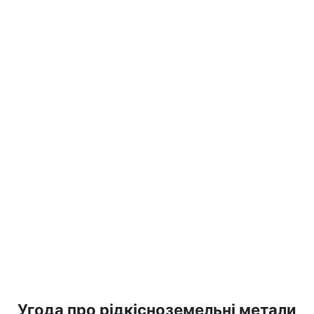
Угода про рідкісноземельні метали