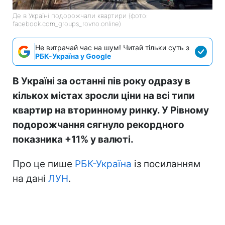
Де в Україні подорожчали квартири (фото:
facebook.com_groups_rovno.online)
Не витрачай час на шум! Читай тільки суть з
РБК-Україна у Google
В Україні за останні пів року одразу в
кількох містах зросли ціни на всі типи
квартир на вторинному ринку. У Рівному
подорожчання сягнуло рекордного
показника +11% у валюті.
Про це пише
РБК-Україна
із посиланням
на дані
ЛУН
.