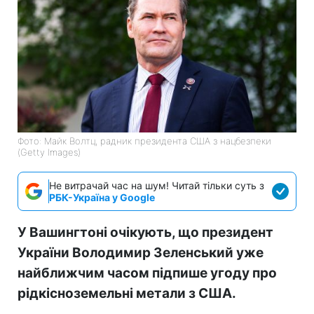
Фото: Майк Волтц, радник президента США з нацбезпеки
(Getty Images)
Не витрачай час на шум! Читай тільки суть з
РБК-Україна у Google
У Вашингтоні очікують, що президент
України Володимир Зеленський уже
найближчим часом підпише угоду про
рідкісноземельні метали з США.