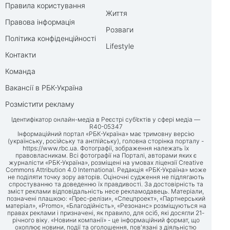
Правила користування
Життя
Правова інформація
Розваги
Політика конфіденційності
Lifestyle
Контакти
Команда
Вакансії в РБК-Україна
Розмістити рекламу
Ідентифікатор онлайн-медіа в Реєстрі суб’єктів у сфері медіа —
R40-05347
Інформаційний портал «РБК-Україна» має тримовну версію
(українську, російську та англійську), головна сторінка порталу -
https://www.rbc.ua
. Фотографії, зображення належать їх
правовласникам. Всі фотографії на Порталі, авторами яких є
журналісти «РБК-Україна», розміщені на умовах ліцензії Creative
Commons Attribution 4.0 International. Редакція «РБК-Україна» може
не поділяти точку зору авторів. Оціночні судження не підлягають
спростуванню та доведенню їх правдивості. За достовірність та
зміст реклами відповідальність несе рекламодавець. Матеріали,
позначені плашкою: «Прес-релізи», «Спецпроект», «Партнерський
матеріал», «Promo», «Благодійність», «Резонанс» розміщуються на
правах реклами і призначені, як правило, для осіб, які досягли 21-
річного віку. «Новини компанії» - це інформаційний формат, що
охоплює новини, події та оголошення, пов'язані з діяльністю