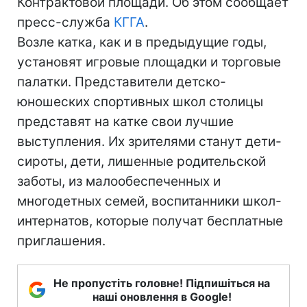
Контрактовой площади. Об этом сообщает
пресс-служба
КГГА
.
Возле катка, как и в предыдущие годы,
установят игровые площадки и торговые
палатки. Представители детско-
юношеских спортивных школ столицы
представят на катке свои лучшие
выступления. Их зрителями станут дети-
сироты, дети, лишенные родительской
заботы, из малообеспеченных и
многодетных семей, воспитанники школ-
интернатов, которые получат бесплатные
приглашения.
Не пропустіть головне! Підпишіться на
наші оновлення в Google!