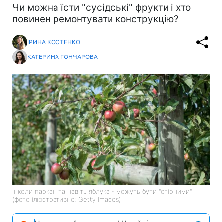
Чи можна їсти "сусідські" фрукти і хто
повинен ремонтувати конструкцію?
ІРИНА КОСТЕНКО
КАТЕРИНА ГОНЧАРОВА
Інколи паркан та навіть яблука - можуть бути "спірними"
(фото ілюстративне: Getty Images)