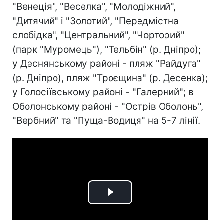
"Венеція", "Веселка", "Молодіжний",
"Дитячий" і "Золотий", "Передмістна
слобідка", "Центральний", "Чорторий"
(парк "Муромець"), "Тельбін" (р. Дніпро);
у Деснянському районі - пляж "Райдуга"
(р. Дніпро), пляж "Троєщина" (р. Десенка);
у Голосіївському районі - "Галерний"; в
Оболонському районі - "Острів Оболонь",
"Вербний" та "Пуща-Водиця" на 5-7 лінії.
Play