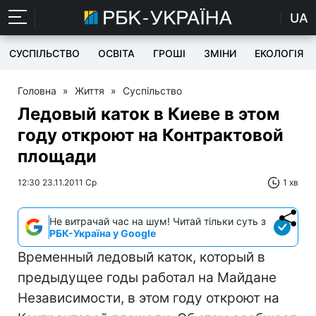
UA
СУСПІЛЬСТВО
ОСВІТА
ГРОШІ
ЗМІНИ
ЕКОЛОГІЯ
Головна
»
Життя
»
Суспільство
Ледовый каток в Киеве в этом
году откроют на Контрактовой
площади
12:30 23.11.2011 Ср
1 хв
Не витрачай час на шум! Читай тільки суть з
РБК-Україна у Google
Временный ледовый каток, который в
предыдущее годы работал на Майдане
Независимости, в этом году откроют на