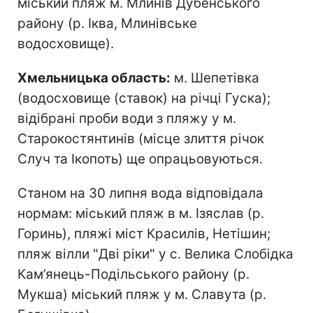
міський пляж м. Млинів Дубенського
району (р. Іква, Млинівське
водосховище).
Хмельницька область:
м. Шепетівка
(водосховище (ставок) на річці Гуска);
відібрані проби води з пляжу у м.
Старокостянтинів (місце злиття річок
Случ та Ікопоть) ще опрацьовуються.
Станом на 30 липня вода відповідала
нормам: міський пляж в м. Ізяслав (р.
Горинь), пляжі міст Красилів, Нетішин;
пляж вілли "Дві ріки" у с. Велика Слобідка
Кам’янець-Подільського району (р.
Мукша) міський пляж у м. Славута (р.