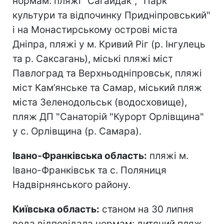
нормам: пляжі "Сагайдак", "Парк
культури та відпочинку Придніпровський"
і на Монастирському острові міста
Дніпра, пляжі у м. Кривий Ріг (р. Інгулець
та р. Саксагань), міські пляжі міст
Павлоград та Верхньодніпровськ, пляжі
міст Кам’янське та Самар, міський пляж
міста Зеленодольськ (водосховище),
пляж ДП "Санаторій "Курорт Орлівщина"
у с. Орлівщина (р. Самара).
Івано-Франківська область:
пляжі м.
Івано-Франківськ та с. Поляниця
Надвірнянського району.
Київська область:
станом на 30 липня
вода відповідала нормам: дитячий пляж