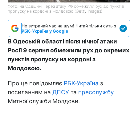
Фото: на Одещині через атаку РФ обмежили рух до пунктів
пропуску на кордоні з Молдовою (Getty Images)
Не витрачай час на шум! Читай тільки суть з
РБК-Україна у Google
В Одеській області після нічної атаки
Росії 9 серпня обмежили рух до окремих
пунктів пропуску на кордоні з
Молдовою.
Про це повідомляє
РБК-Україна
з
посиланням на
ДПСУ
та
пресслужбу
Митної служби Молдови.