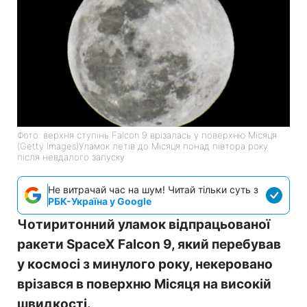
Фото: верхня ступінь Falcon 9 врізалась у поверхню Місяця
(Getty Images)Уламок летів до Місяця понад півтора року
після невдалого запуску
Не витрачай час на шум! Читай тільки суть з
РБК-Україна у Google
Чотиритонний уламок відпрацьованої
ракети SpaceX Falcon 9, який перебував
у космосі з минулого року, некеровано
врізався в поверхню Місяця на високій
швидкості.