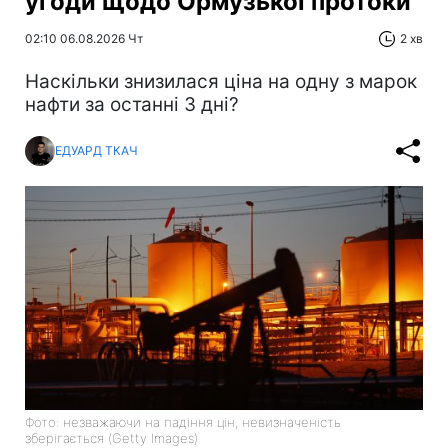
угоди щодо Ормузької протоки
02:10 06.08.2026 Чт
2 хв
Наскільки знизилася ціна на одну з марок
нафти за останні 3 дні?
ЕДУАРД ТКАЧ
Фото: незважаючи на падіння цін, невизначеність
зберігається (Getty Images)