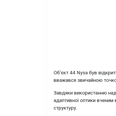
Об'єкт 44 Nysa був відкрити
вважався звичайною точко
Завдяки використанню над
адаптивної оптики вченим 
структуру.