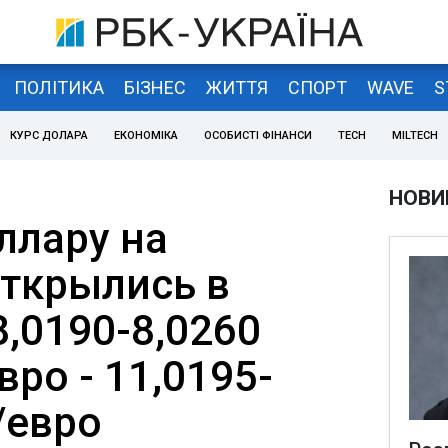
ПОЛІТИКА
БІЗНЕС
ЖИТТЯ
СПОРТ
WAVE
S
КУРС ДОЛАРА
ЕКОНОМІКА
ОСОБИСТІ ФІНАНСИ
TECH
MILTECH
НОВИ
ллару на
ткрылись в
,0190-8,0260
вро - 11,0195-
/евро