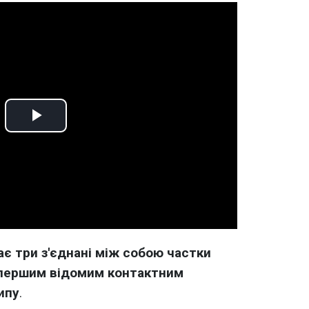
Play
Video
ає три з'єднані між собою частки
о першим відомим контактним
ипу
.