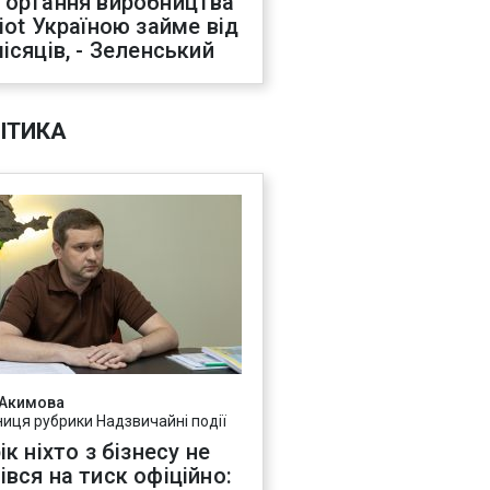
гортання виробництва
riot Україною займе від
місяців, - Зеленський
ІТИКА
 Акимова
ниця рубрики Надзвичайні події
ік ніхто з бізнесу не
івся на тиск офіційно: