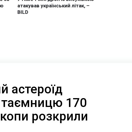
й астероїд
 таємницю 170
скопи розкрили