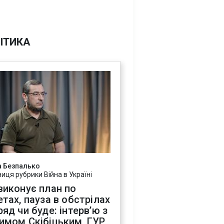
ІТИКА
а Безпалько
ниця рубрики Війна в Україні
виконує план по
етах, пауза в обстрілах
ряд чи буде: інтервʼю з
имом Скібіцьким, ГУР