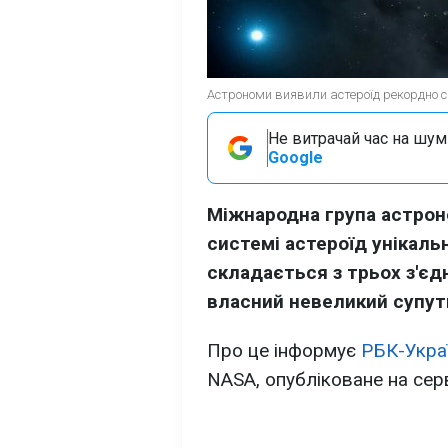
Астрономи виявили астероїд рекордно с
Не витрачай час на шум!
Google
Міжнародна група астрон
системі астероїд унікальн
складається з трьох з'єд
власний невеликий супут
Про це інформує
РБК-Укра
NASA, опубліковане на сер