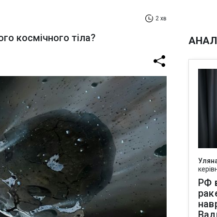
2 хв
ого космічного тіла?
АНАЛ
Улян
керів
РФ 
рак
нав
Вад