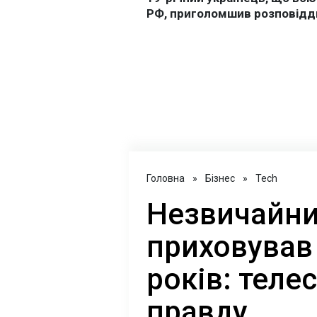
Головна
»
Бізнес
»
Tech
Незвичайни
приховував
років: теле
правду