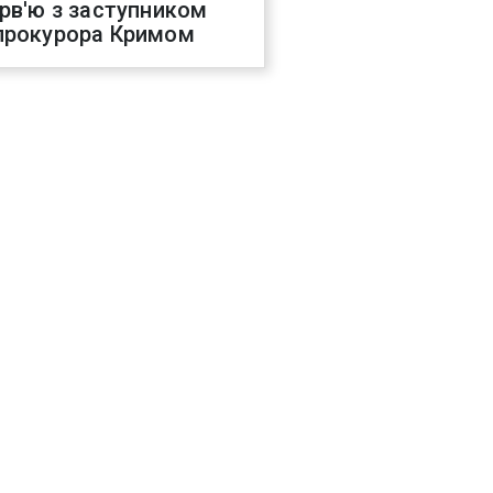
ерв'ю з заступником
прокурора Кримом