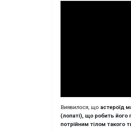
Виявилося, що
астероїд м
(лопаті), що робить йог
потрійним тілом такого т