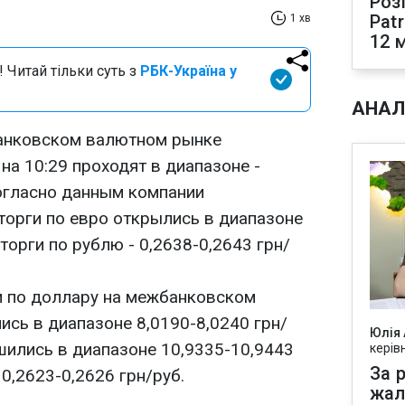
Роз
Pat
1 хв
12 
 Читай тільки суть з
РБК-Україна у
АНАЛ
банковском валютном рынке
на 10:29 проходят в диапазоне -
Согласно данным компании
торги по евро открылись в диапазоне
торги по рублю - 0,2638-0,2643 грн/
и по доллару на межбанковском
сь в диапазоне 8,0190-8,0240 грн/
Юлія
шились в диапазоне 10,9335-10,9443
керів
За р
 0,2623-0,2626 грн/руб.
жал