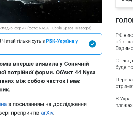
ГОЛО
кладної форми (фото: NASA Hubble Space Telescope)
РФ вико
 Читай тільки суть з
РБК-Україна у
обстріл
Вадимо
Спека д
омів вперше виявила у Сонячній
буде по
ої потрійної форми. Об'єкт 44 Nysa
Перерах
наних між собою часток і має
отрима
ник.
В Украї
їна
з посиланням на дослідження
пляжах:
вері препринтів
arXiv
.