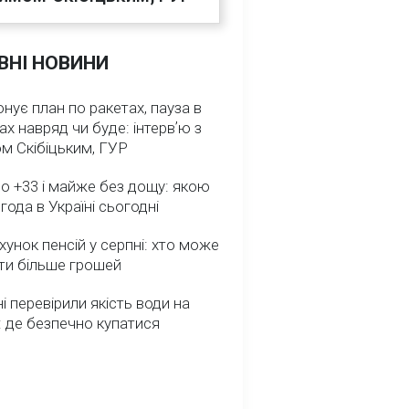
ВНІ НОВИНИ
нує план по ракетах, пауза в
ах навряд чи буде: інтервʼю з
м Скібіцьким, ГУР
о +33 і майже без дощу: якою
года в Україні сьогодні
унок пенсій у серпні: хто може
ти більше грошей
ні перевірили якість води на
 де безпечно купатися