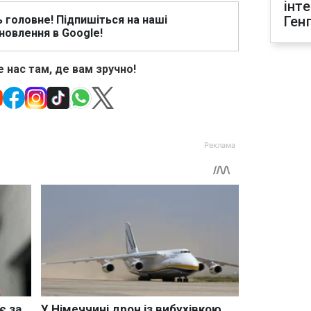
інт
ь головне! Підпишіться на наші
Ген
новлення в Google!
 нас там, де вам зручно!