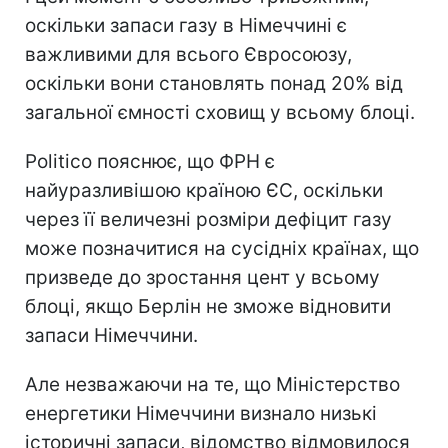
оскільки запаси газу в Німеччині є
важливими для всього Євросоюзу,
оскільки вони становлять понад 20% від
загальної ємності сховищ у всьому блоці.
Politico пояснює, що ФРН є
найуразливішою країною ЄС, оскільки
через її величезні розміри дефіцит газу
може позначитися на сусідніх країнах, що
призведе до зростання цент у всьому
блоці, якщо Берлін не зможе відновити
запаси Німеччини.
Але незважаючи на те, що Міністерство
енергетики Німеччини визнало низькі
історичні запаси, відомство відмовилося