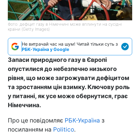
Фото: дефіцит газу в Німеччині може вплинути на сусідні
країни (Getty Images)
Не витрачай час на шум! Читай тільки суть з
РБК-Україна у Google
Запаси природного газу в Європі
опустилися до небезпечно низького
рівня, що може загрожувати дефіцитом
та зростанням цін взимку. Ключову роль
у питанні, як усе може обернутися, грає
Німеччина.
Про це повідомляє
РБК-Україна
з
посиланням на
Politico
.