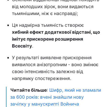
від молодших зірок, вони видаються
тьмянішими, ніж є насправді;
Ця надмірна тьмяність створює
хибний ефект додаткової відстані, що
імітує прискорене розширення
Всесвіту
.
У результаті виявлене прискорення
виявилося анізотропним - воно змінює
свою інтенсивність залежно від
напрямку спостереження.
Читайте більше
:
Шифр, який не зламали
за 600 років: вчені знайшли нову
зачіпку у манускрипті Войнича