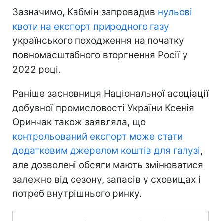
Зазначимо, Кабмін запровадив
нульові
квоти на експорт природного газу
українського походження на початку
повномасштабного вторгнення Росії у
2022 році.
Раніше засновниця Національної асоціації
добувної промисловості України Ксенія
Оринчак також заявляла, що
контрольований експорт може стати
додатковим джерелом коштів для галузі
,
але дозволені обсяги мають змінюватися
залежно від сезону, запасів у сховищах і
потреб внутрішнього ринку.