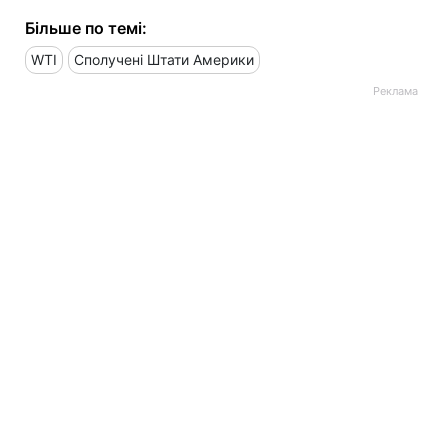
Більше по темі:
WTI
Сполучені Штати Америки