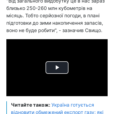
"Від загального видобутку це в нас зараз
близько 250-260 млн кубометрів на
місяць. Тобто серйозної погоди, в плані
підготовки до зими накопичення запасів,
воно не буде робити", - зазначив Свищо.
Play
Video
Читайте також:
Україна готується
відновити обмежений експорт газу: які