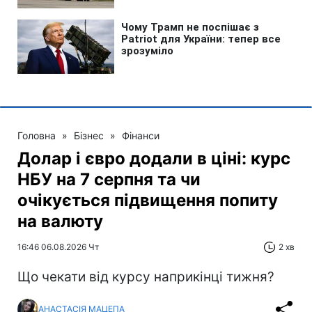
Головна
»
Бізнес
»
Фінанси
Долар і євро додали в ціні: курс
НБУ на 7 серпня та чи
очікується підвищення попиту
на валюту
16:46 06.08.2026 Чт
2 хв
Що чекати від курсу наприкінці тижня?
АНАСТАСІЯ МАЦЕПА