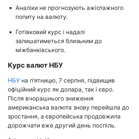
Аналіки не прогнозують ажіотажного
попиту на валюту.
Готівковий курс і надалі
залишатиметься близьким до
міжбанківського.
Курс валют НБУ
НБУ
на п’ятницю, 7 серпня, підвищив
офіційний курс як долара, так і євро.
Після вчорашнього зниження
американська валюта знову перейшла до
зростання, а європейська продовжила
дорожчати вже другий день поспіль.