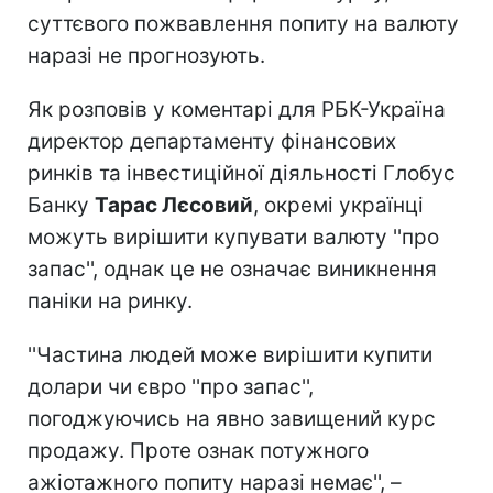
суттєвого пожвавлення попиту на валюту
наразі не прогнозують.
Як розповів у коментарі для РБК-Україна
директор департаменту фінансових
ринків та інвестиційної діяльності Глобус
Банку
Тарас Лєсовий
, окремі українці
можуть вирішити купувати валюту ''про
запас'', однак це не означає виникнення
паніки на ринку.
''Частина людей може вирішити купити
долари чи євро ''про запас'',
погоджуючись на явно завищений курс
продажу. Проте ознак потужного
ажіотажного попиту наразі немає'', –