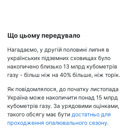
Що цьому передувало
Нагадаємо, у другій половині липня в
українських підземних сховищах було
накопичено близько 13 млрд кубометрів
газу - більш ніж на 40% більше, ніж торік.
Як повідомлялося, до початку листопада
Україна може накопичити понад 15 млрд
кубометрів газу. За урядовими оцінками,
такого обсягу має бути
достатньо для
проходження опалювального сезону.