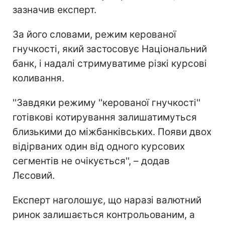
зазначив експерт.
За його словами, режим керованої
гнучкості, який застосовує Національний
банк, і надалі стримуватиме різкі курсові
коливання.
''Завдяки режиму ''керованої гнучкості''
готівкові котирування залишатимуться
близькими до міжбанківських. Появи двох
відірваних один від одного курсових
сегментів не очікується'', – додав
Лєсовий.
Експерт наголошує, що наразі валютний
ринок залишається контрольованим, а