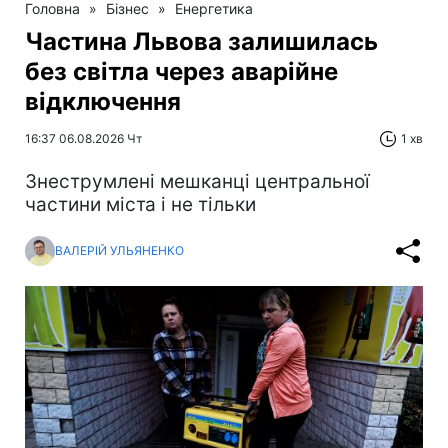
Головна
»
Бізнес
»
Енергетика
Частина Львова залишилась
без світла через аварійне
відключення
16:37 06.08.2026 Чт
1 хв
Знеструмлені мешканці центральної
частини міста і не тільки
ВАЛЕРІЙ УЛЬЯНЕНКО