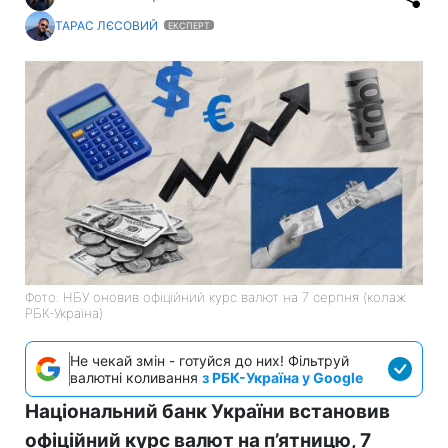
ТАРАС ЛЄСОВИЙ
ЕКСПЕРТ
Фото: НБУ оновив офіційний курс валют на 7 серпня (колаж
РБК-Україна)
Не чекай змін - готуйся до них! Фільтруй
валютні коливання
з РБК-Україна у Google
Національний банк України встановив
офіційний курс валют на п’ятницю, 7