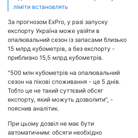
ліміти встановлять
За прогнозом ExPro, у разі запуску
експорту Україна може увійти в
опалювальний сезон із запасами близько
15 млрд кубометрів, а без експорту -
приблизно 15,5 млрд кубометрів.
"500 млн кубометрів на опалювальний
сезон на пікові споживання - це 5 днів.
Тобто це не такий суттєвий обсяг
експорту, який можуть дозволити", -
пояснив аналітик.
При цьому дозвіл не має бути
автоматичним: обсяги необхідно