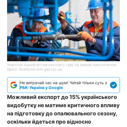
Аналітик оцінив вплив експорту газу на зимові накопичення
(фото: facebook.com gas.tso.ua)
Не витрачай час на шум! Читай тільки суть з
РБК-Україна у Google
Можливий експорт до 15% українського
видобутку не матиме критичного впливу
на підготовку до опалювального сезону,
оскільки йдеться про відносно