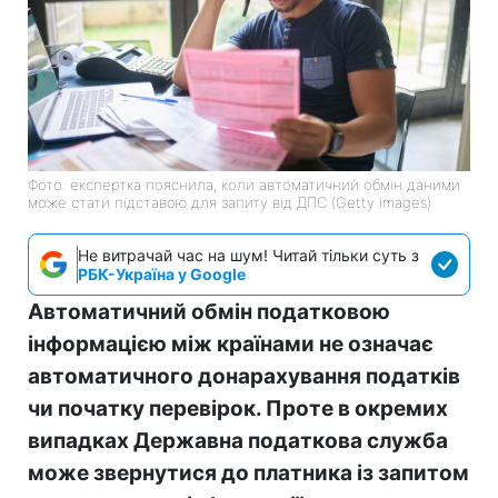
Фото: експертка пояснила, коли автоматичний обмін даними
може стати підставою для запиту від ДПС (Getty Images)
Не витрачай час на шум! Читай тільки суть з
РБК-Україна у Google
Автоматичний обмін податковою
інформацією між країнами не означає
автоматичного донарахування податків
чи початку перевірок. Проте в окремих
випадках Державна податкова служба
може звернутися до платника із запитом