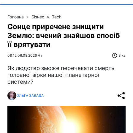
Головна
»
Бізнес
»
Tech
Сонце приречене знищити
Землю: вчений знайшов спосіб
її врятувати
08:12 06.08.2026 Чт
3 хв
Як людство зможе перечекати смерть
головної зірки нашої планетарної
системи?
ОЛЬГА ЗАВАДА