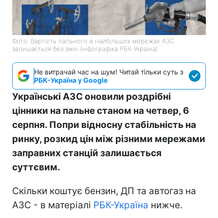
Фото: Вартість пального в найбільших мережах АЗС
залишається без змін (інфографіка РБК-Україна)
Не витрачай час на шум! Читай тільки суть з
РБК-Україна у Google
Українські АЗС оновили роздрібні
цінники на пальне станом на четвер, 6
серпня. Попри відносну стабільність на
ринку, розкид цін між різними мережами
заправних станцій залишається
суттєвим.
Скільки коштує бензин, ДП та автогаз на
АЗС - в матеріалі
РБК-Україна
нижче.