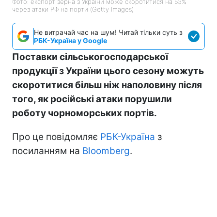
Фото: експорт зерна з України може скоротитися на 53%
через атаки РФ на порти (Getty Images)
Не витрачай час на шум! Читай тільки суть з
РБК-Україна у Google
Поставки сільськогосподарської
продукції з України цього сезону можуть
скоротитися більш ніж наполовину після
того, як російські атаки порушили
роботу чорноморських портів.
Про це повідомляє
РБК-Україна
з
посиланням на
Bloomberg
.