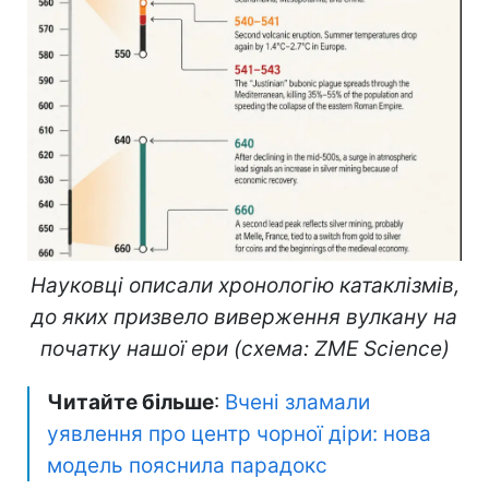
Науковці описали хронологію катаклізмів,
до яких призвело виверження вулкану на
початку нашої ери (схема: ZME Science)
Читайте більше
:
Вчені зламали
уявлення про центр чорної діри: нова
модель пояснила парадокс