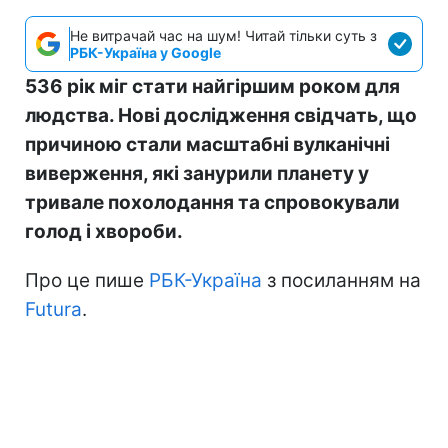
Не витрачай час на шум! Читай тільки суть з
РБК-Україна у Google
536 рік міг стати найгіршим роком для
людства. Нові дослідження свідчать, що
причиною стали масштабні вулканічні
виверження, які занурили планету у
тривале похолодання та спровокували
голод і хвороби.
Про це пише
РБК-Україна
з посиланням на
Futura
.