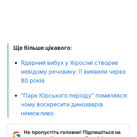
Ще більше цікавого
:
Ядерний вибух у Хіросімі створив
невідому речовину: її виявили через
80 років
"Парк Юрського періоду" помилявся:
чому воскресити динозаврів
неможливо
Не пропустіть головне! Підпишіться на