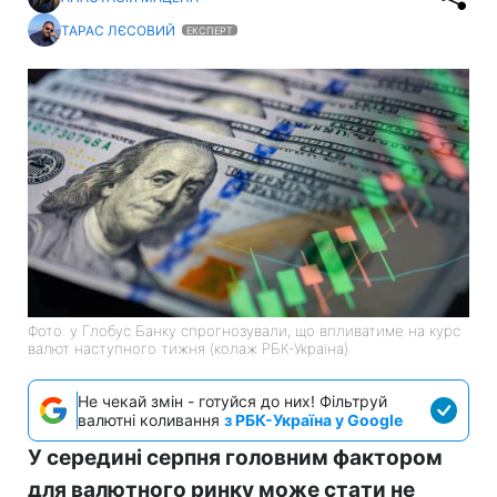
ТАРАС ЛЄСОВИЙ
ЕКСПЕРТ
Фото: у Глобус Банку спрогнозували, що впливатиме на курс
валют наступного тижня (колаж РБК-Україна)
Не чекай змін - готуйся до них! Фільтруй
валютні коливання
з РБК-Україна у Google
У середині серпня головним фактором
для валютного ринку може стати не