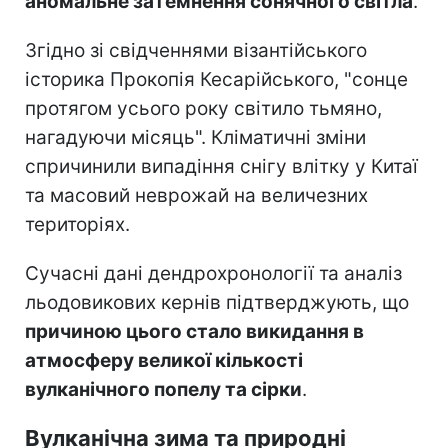
аномальне затемнення сонячного світла
.
Згідно зі свідченнями візантійського
історика Прокопія Кесарійського, "сонце
протягом усього року світило тьмяно,
нагадуючи місяць". Кліматичні зміни
спричинили випадіння снігу влітку у Китаї
та масовий неврожай на величезних
територіях.
Сучасні дані дендрохронології та аналіз
льодовикових кернів підтверджують, що
причиною цього стало викидання в
атмосферу великої кількості
вулканічного попелу та сірки
.
Вулканічна зима та природні