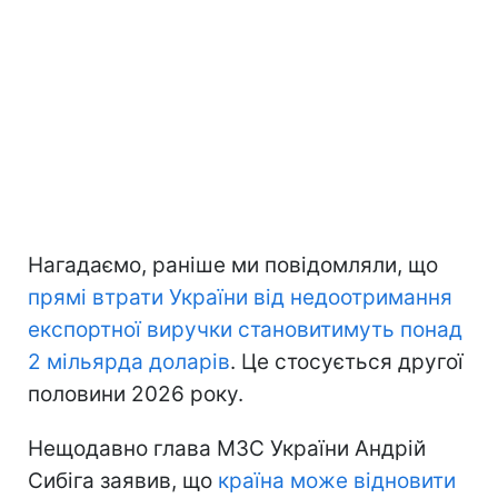
Нагадаємо, раніше ми повідомляли, що
прямі втрати України
від недоотримання
експортної виручки становитимуть понад
2 мільярда доларів
. Це стосується другої
половини 2026 року.
Нещодавно глава МЗС України Андрій
Сибіга заявив, що
країна може відновити