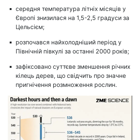
середня температура літніх місяців у
Європі знизилася на 1,5-2,5 градуси за
Цельсієм;
розпочався найхолодніший період у
Північній півкулі за останні 2000 років;
зафіксовано суттєве зменшення річних
кілець дерев, що свідчить про значне
пригнічення розмноження рослин.