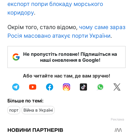
експорт попри блокаду морського
коридору
.
Окрім того, стало відомо,
чому саме зараз
Росія масовано атакує порти України
.
Не пропустіть головне! Підпишіться на
наші оновлення в Google!
Або читайте нас там, де вам зручно!
Більше по темі:
порт
Війна в Україні