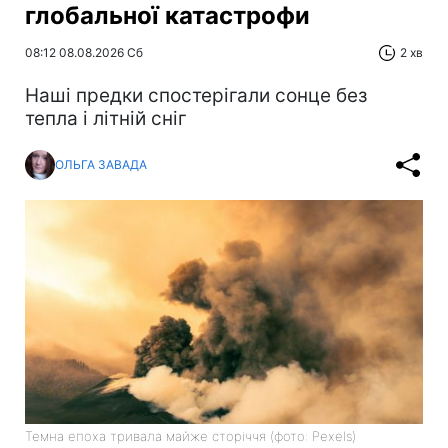
глобальної катастрофи
08:12 08.08.2026 Сб
2 хв
Наші предки спостерігали сонце без
тепла і літній сніг
ОЛЬГА ЗАВАДА
Темна епоха тривала майже сторіччя (фото: Pexels)