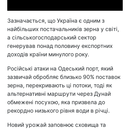
Зазначається, що Україна є одним з
найбільших постачальників зерна у світі,
а сільськогосподарський сектор
генерував понад половину експортних
доходів країни минулого року.
Російські атаки на Одеський порт, який
зазвичай обробляє близько 90% поставок
зерна, перекривають ці потоки, тоді як
альтернативні маршрути через Дунай
обмежені посухою, яка призвела до
рекордно низького рівня води в річці.
Новий урожай заповнює сховища та