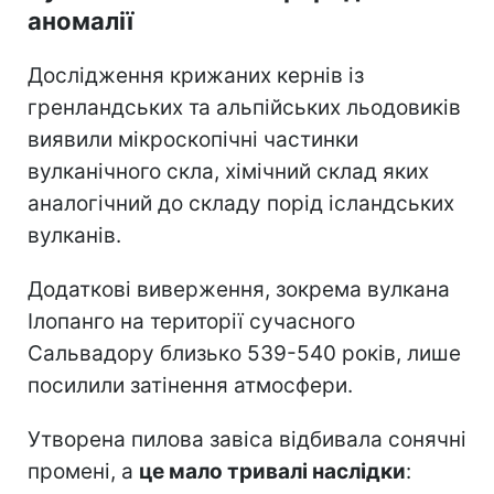
аномалії
Дослідження крижаних кернів із
гренландських та альпійських льодовиків
виявили мікроскопічні частинки
вулканічного скла, хімічний склад яких
аналогічний до складу порід ісландських
вулканів.
Додаткові виверження, зокрема вулкана
Ілопанго на території сучасного
Сальвадору близько 539-540 років, лише
посилили затінення атмосфери.
Утворена пилова завіса відбивала сонячні
промені, а
це мало тривалі наслідки
: