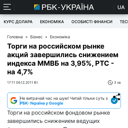
UA
КУРС ДОЛАРА
ЕКОНОМІКА
ОСОБИСТІ ФІНАНСИ
TEC
Головна
»
Бізнес
»
Економіка
Торги на российском рынке
акций завершились снижением
индекса ММВБ на 3,95%, РТС -
на 4,7%
17:11 06.12.2011 Вт
3 хв
Не витрачай час на шум! Читай тільки суть з
РБК-Україна у Google
Торги на российском фондовом рынке
завершились снижением ведущих