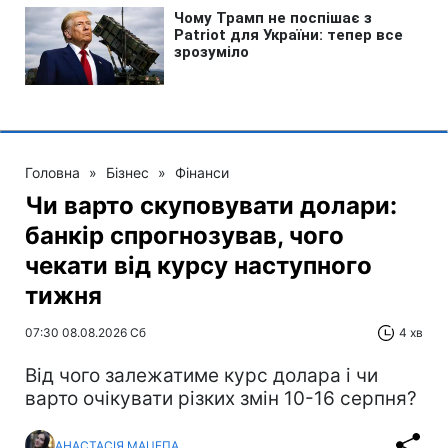
Головна
»
Бізнес
»
Фінанси
Чи варто скуповувати долари:
банкір спрогнозував, чого
чекати від курсу наступного
тижня
07:30 08.08.2026 Сб
4 хв
Від чого залежатиме курс долара і чи
варто очікувати різких змін 10-16 серпня?
АНАСТАСІЯ МАЦЕПА