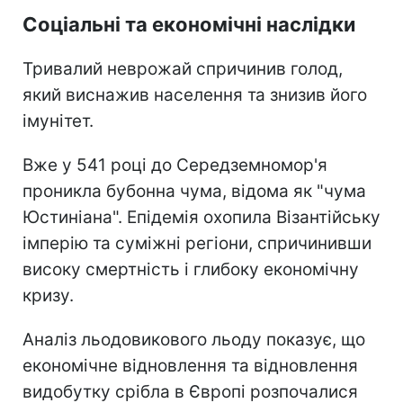
Соціальні та економічні наслідки
Тривалий неврожай спричинив голод,
який виснажив населення та знизив його
імунітет.
Вже у 541 році до Середземномор'я
проникла бубонна чума, відома як "чума
Юстиніана". Епідемія охопила Візантійську
імперію та суміжні регіони, спричинивши
високу смертність і глибоку економічну
кризу.
Аналіз льодовикового льоду показує, що
економічне відновлення та відновлення
видобутку срібла в Європі розпочалися