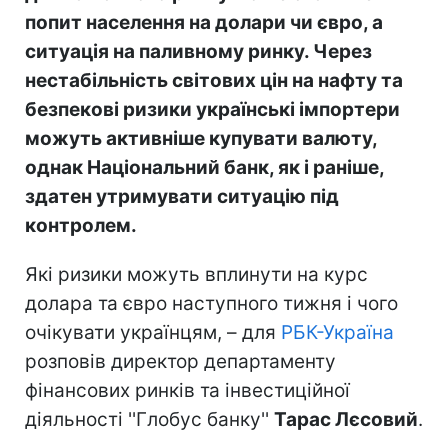
попит населення на долари чи євро, а
ситуація на паливному ринку. Через
нестабільність світових цін на нафту та
безпекові ризики українські імпортери
можуть активніше купувати валюту,
однак Національний банк, як і раніше,
здатен утримувати ситуацію під
контролем.
Які ризики можуть вплинути на курс
долара та євро наступного тижня і чого
очікувати українцям, – для
РБК-Україна
розповів директор департаменту
фінансових ринків та інвестиційної
діяльності ''Глобус банку''
Тарас Лєсовий
.