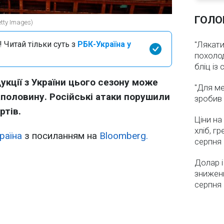
ГОЛО
tty Images)
 Читай тільки суть з
РБК-Україна у
"Лякати
похолод
бліц із
укції з України цього сезону може
"Для ме
половину. Російські атаки порушили
зробив 
ртів.
Ціни на
хліб, г
раїна
з посиланням на
Bloomberg.
серпня
Долар і
зниженн
серпня 