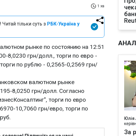
Про
чек
1 хв
бан
Reu
 Читай тільки суть з
РБК-Україна у
АНАЛ
алютном рынке по состоянию на 12:51
0-8,0230 грн/долл., торги по евро -
торги по рублю - 0,2565-0,2569 грн/
банковском валютном рынке
195-8,0250 грн/долл. Согласно
знесКонсалтинг", торги по евро
6970-10,7060 грн/евро, торги по
руб.
Юлія
керів
За р
ь головне! Підпишіться на наші