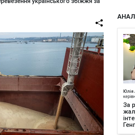
еревезення українського збіжжя за
АНАЛ
Юлія
керів
За р
жал
інт
Ген