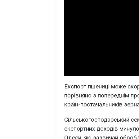
Експорт пшениці може ско
порівняно з попереднім пр
країн-постачальників зерна 
Сільськогосподарський сек
експортних доходів минулог
Одеси, які зазвичай оброб