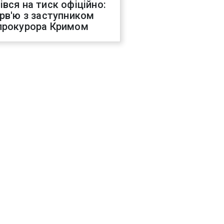
івся на тиск офіційно:
ерв'ю з заступником
прокурора Кримом