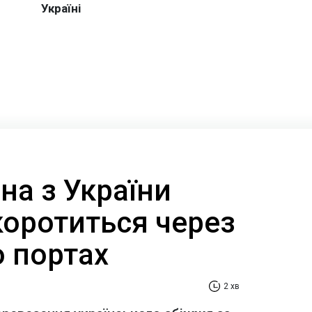
на з України
коротиться через
о портах
2 хв