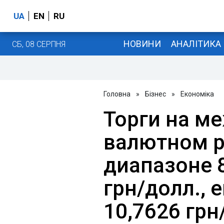
UA
EN
RU
НОВИНИ
АНАЛІТИКА
СБ, 08 СЕРПНЯ
Головна
»
Бізнес
»
Економіка
Торги на м
валютном р
диапазоне 8
грн/долл., 
10,7626 грн