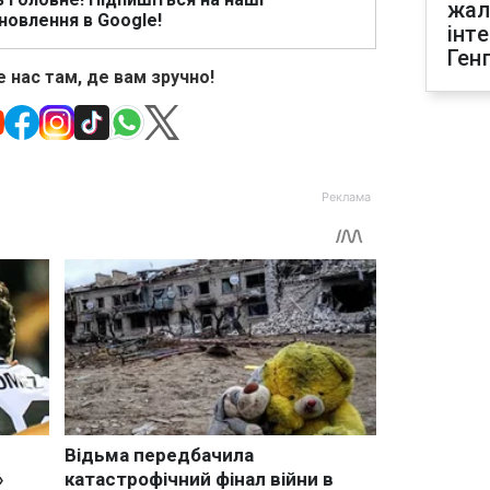
жал
новлення в Google!
інт
Ген
 нас там, де вам зручно!