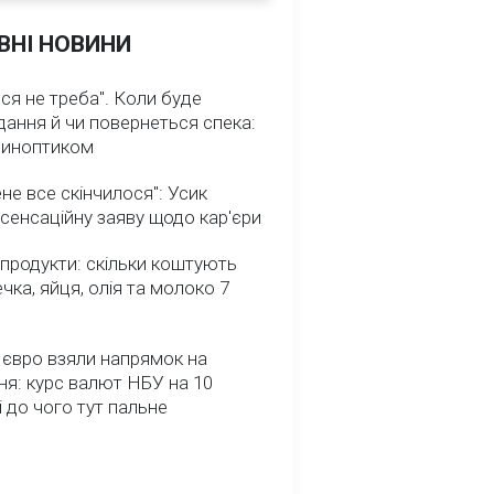
ВНІ НОВИНИ
ся не треба". Коли буде
ання й чи повернеться спека:
 синоптиком
не все скінчилося": Усик
сенсаційну заяву щодо кар'єри
 продукти: скільки коштують
речка, яйця, олія та молоко 7
 євро взяли напрямок на
я: курс валют НБУ на 10
і до чого тут пальне