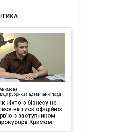
ІТИКА
 Акимова
ниця рубрики Надзвичайні події
ік ніхто з бізнесу не
івся на тиск офіційно:
ерв'ю з заступником
прокурора Кримом