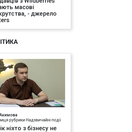
давців з Wildberries
ають масові
крутства, - джерело
ters
ІТИКА
 Акимова
ниця рубрики Надзвичайні події
ік ніхто з бізнесу не