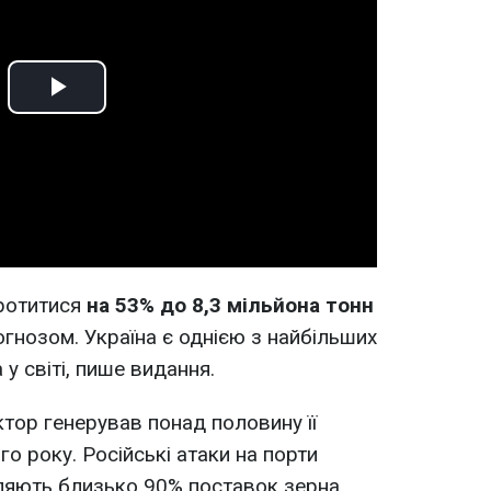
Play
Video
ротитися
на 53% до 8,3 мільйона тонн
огнозом. Україна є однією з найбільших
у світі, пише видання.
тор генерував понад половину її
о року. Російські атаки на порти
ляють близько 90% поставок зерна,