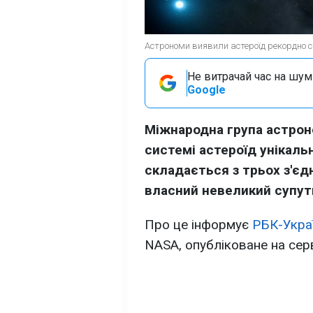
Астрономи виявили астероїд рекордно с
Не витрачай час на шум!
Google
Міжнародна група астрон
системі астероїд унікальн
складається з трьох з'єд
власний невеликий супут
Про це інформує
РБК-Укра
NASA, опубліковане на сер