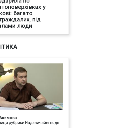
вдарила по
атоповерхівках у
кові: багато
траждалих, під
алами люди
ІТИКА
 Акимова
ниця рубрики Надзвичайні події