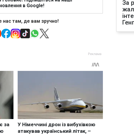
За р
новлення в Google!
жал
інт
 нас там, де вам зручно!
Ген