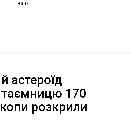
й астероїд
 таємницю 170
скопи розкрили