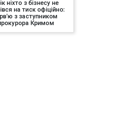
ік ніхто з бізнесу не
івся на тиск офіційно:
ерв'ю з заступником
прокурора Кримом