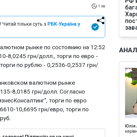
РФ 
баг
1 хв
Хар
пос
 Читай тільки суть з
РБК-Україна у
зав
алютном рынке по состоянию на 12:52
АНАЛ
0-8,0245 грн/долл., торги по евро -
торги по рублю - 0,2536-0,2537 грн/
банковском валютном рынке
135-8,0185 грн/долл. Согласно
знесКонсалтинг", торги по евро
6610-10,6695 грн/евро, торги по
руб.
Юлія
керів
ь головне! Підпишіться на наші