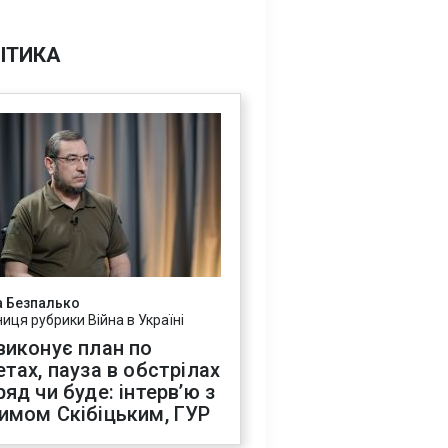
ІТИКА
а Безпалько
ниця рубрики Війна в Україні
виконує план по
етах, пауза в обстрілах
ряд чи буде: інтервʼю з
имом Скібіцьким, ГУР