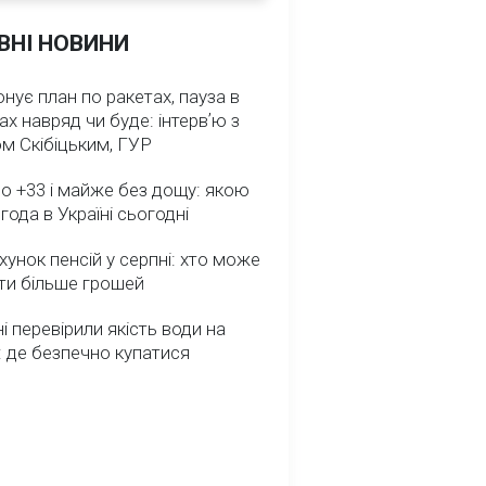
ВНІ НОВИНИ
нує план по ракетах, пауза в
ах навряд чи буде: інтервʼю з
м Скібіцьким, ГУР
о +33 і майже без дощу: якою
года в Україні сьогодні
унок пенсій у серпні: хто може
ти більше грошей
ні перевірили якість води на
 де безпечно купатися