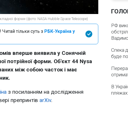
ГОЛО
кладної форми (фото: NASA Hubble Space Telescope)
РФ вико
 Читай тільки суть з
РБК-Україна у
обстріл
Вадимо
Спека д
омів вперше виявила у Сонячній
буде по
ої потрійної форми. Об'єкт 44 Nysa
Перерах
наних між собою часток і має
отрима
ник.
В Украї
їна
з посиланням на дослідження
пляжах:
вері препринтів
arXiv
.