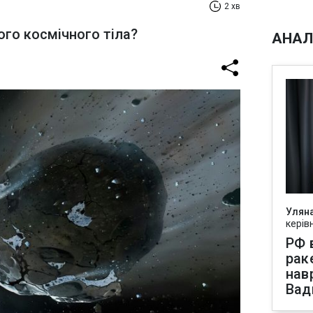
2 хв
ого космічного тіла?
АНАЛ
Улян
керів
РФ 
рак
нав
Вад