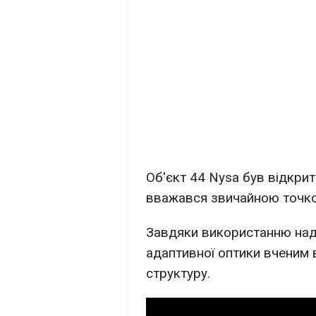
Об'єкт 44 Nysa був відкрити
вважався звичайною точко
Завдяки використанню над
адаптивної оптики вченим 
структуру.