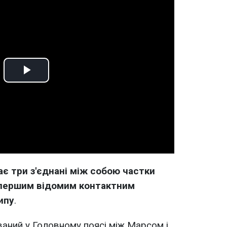
Play
Video
ає три з'єднані між собою частки
о першим відомим контактним
ипу
.
аний у Головному поясі між Марсом і