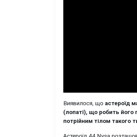
Виявилося, що
астероїд м
(лопаті), що робить йог
потрійним тілом такого т
Астероїд 44 Nysa розташов