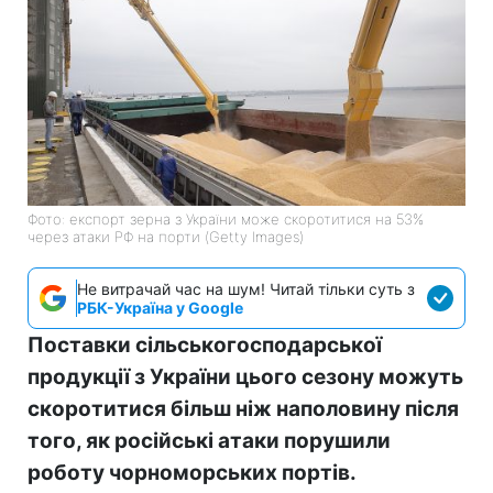
Фото: експорт зерна з України може скоротитися на 53%
через атаки РФ на порти (Getty Images)
Не витрачай час на шум! Читай тільки суть з
РБК-Україна у Google
Поставки сільськогосподарської
продукції з України цього сезону можуть
скоротитися більш ніж наполовину після
того, як російські атаки порушили
роботу чорноморських портів.