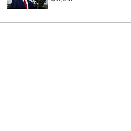
Головна
»
Бізнес
»
Tech
Найгірший рік в історії людства:
вчені знайшли причину
глобальної катастрофи
08:12 08.08.2026 Сб
2 хв
Наші предки спостерігали сонце без
тепла і літній сніг
ОЛЬГА ЗАВАДА