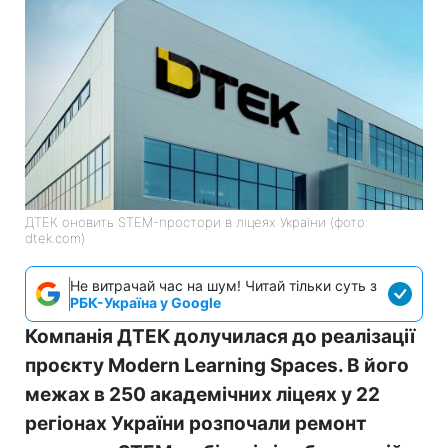
ДТЕК оновить STEM-простори в ліцеях України (фото:
dtek.com)
Не витрачай час на шум! Читай тільки суть з
РБК-Україна у Google
Компанія ДТЕК долучилася до реалізації
проєкту Modern Learning Spaces. В його
межах в 250 академічних ліцеях у 22
регіонах України розпочали ремонт