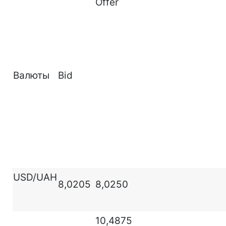
Offer
Валюты
Bid
USD/UAH
8,0205
8,0250
10,4875