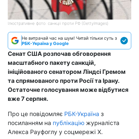
Ілюстративне фото: санкції проти РФ (GettyImages)
Не витрачай час на шум! Читай тільки суть з
РБК-Україна у Google
Сенат США розпочав обговорення
масштабного пакету санкцій,
ініційованого сенатором Ліндсі Гремом
та спрямованого проти Росії та Ірану.
Остаточне голосування може відбутися
вже 7 серпня.
Про це повідомляє
РБК-Україна
з
посиланням на
публікацію
журналіста
Алекса Рауфоглу у соцмережі X.