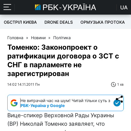
UA
ОБСТРІЛ КИЄВА
DRONE DEALS
ОРМУЗЬКА ПРОТОКА
Головна
»
Новини
»
Політика
Томенко: Законопроект о
ратификации договора о ЗСТ с
СНГ в парламенте не
зарегистрирован
14:02 14.11.2011 Пн
1 хв
Не витрачай час на шум! Читай тільки суть з
РБК-Україна у Google
Вице-спикер Верховной Рады Украины
(ВР) Николай Томенко заявляет, что