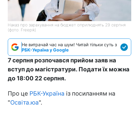
Наказ про зарахування на бюджет оприлюднять 29 серпня
(фото: Freepik)
Не витрачай час на шум! Читай тільки суть з
РБК-Україна у Google
7 серпня розпочався прийом заяв на
вступ до магістратури. Подати їх можна
до 18:00 22 серпня.
Про це
РБК-Україна
із посиланням на
"
Освіта.юа
".