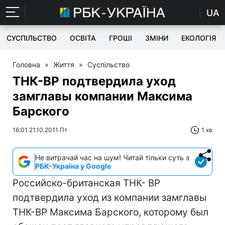
UA
СУСПІЛЬСТВО
ОСВІТА
ГРОШІ
ЗМІНИ
ЕКОЛОГІЯ
Головна
»
Життя
»
Суспільство
ТНК-BP подтвердила уход
замглавы компании Максима
Барского
16:01 21.10.2011 Пт
1 хв
Не витрачай час на шум! Читай тільки суть з
РБК-Україна у Google
Российско-британская ТНК- ВР
подтвердила уход из компании замглавы
ТНК-ВР Максима Барского, которому был