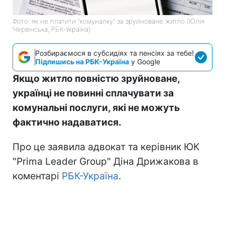
Фото: як не платити "комуналку" за зруйноване житло (Юлія
Червінська, РБК-Україна)
Розбираємося в субсидіях та пенсіях за тебе!
Підпишись на РБК-Україна
у Google
Якщо житло повністю зруйноване,
українці не повинні сплачувати за
комунальні послуги, які не можуть
фактично надаватися.
Про це заявила адвокат та керівник ЮК
"Prima Leader Group" Діна Дрижакова в
коментарі
РБК-Україна
.