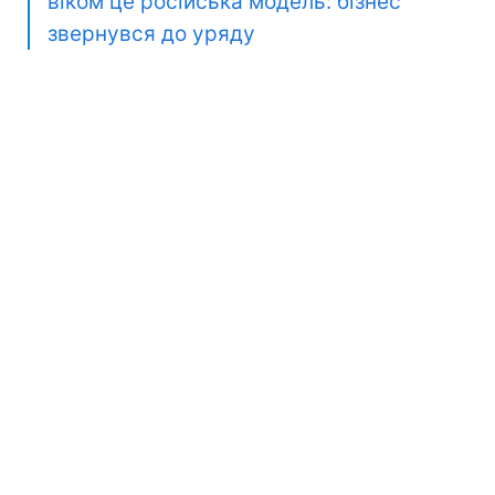
віком це російська модель: бізнес
звернувся до уряду