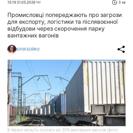
15:19 21.05.2026 Чт
3 хв
Промисловці попереджають про загрози
для експорту, логістики та післявоєнної
відбудови через скорочення парку
вантажних вагонів
ЮЛІЯ БОЙКО
В Україні можуть списати до 30% вантажних вагонів (фото: