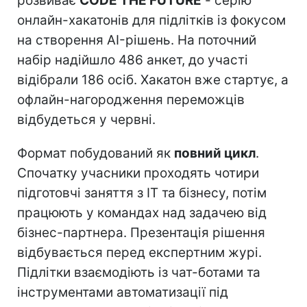
розвиває
CODE THE FUTURE
- серію
онлайн-хакатонів для підлітків із фокусом
на створення AI-рішень. На поточний
набір надійшло 486 анкет, до участі
відібрали 186 осіб. Хакатон вже стартує, а
офлайн-нагородження переможців
відбудеться у червні.
Формат побудований як
повний цикл
.
Спочатку учасники проходять чотири
підготовчі заняття з IT та бізнесу, потім
працюють у командах над задачею від
бізнес-партнера. Презентація рішення
відбувається перед експертним журі.
Підлітки взаємодіють із чат-ботами та
інструментами автоматизації під