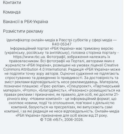
Контакти
Команда
Вакансії в РБК-Україна
Розмістити рекламу
Ідентифікатор онлайн-медіа в Реєстрі суб’єктів у сфері медіа —
R40-05347
Інформаційний портал «РБК-Україна» має тримовну версію
(українську, російську та англійську), головна сторінка порталу -
https://www.rbc.ua
. Фотографії, зображення належать їх
правовласникам. Всі фотографії на Порталі, авторами яких є
журналісти «РБК-Україна», розміщені на умовах ліцензії Creative
Commons Attribution 4.0 International. Редакція «РБК-Україна» може
не поділяти точку зору авторів. Оціночні судження не підлягають
спростуванню та доведенню їх правдивості. За достовірність та
зміст реклами відповідальність несе рекламодавець. Матеріали,
позначені плашкою: «Прес-релізи», «Спецпроект», «Партнерський
матеріал», «Promo», «Благодійність», «Резонанс» розміщуються на
правах реклами і призначені, як правило, для осіб, які досягли 21-
річного віку. «Новини компанії» - це інформаційний формат, що
охоплює новини, події та оголошення, пов'язані з діяльністю
компаній, базуються на пресрелізах, які випускають самі
компанії, і за які редакція не несе відповідальність. Онлайн-медіа
«РБК-Україна» призначене для осіб віком від 21 року.
© ТОВ «УБТ», 2006-2026.