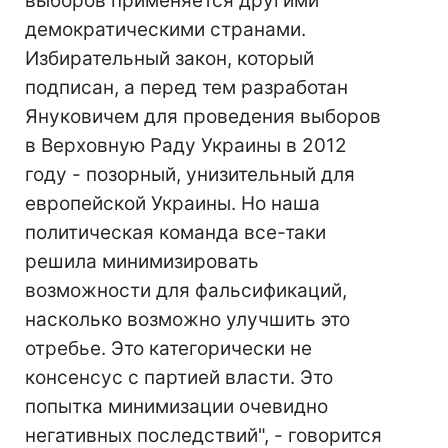
выборов применяется другими
демократическими странами.
Избирательный закон, который
подписан, а перед тем разработан
Януковичем для проведения выборов
в Верховную Раду Украины в 2012
году - позорный, унизительный для
европейской Украины. Но наша
политическая команда все-таки
решила минимизировать
возможности для фальсификаций,
насколько возможно улучшить это
отребье. Это категорически не
консенсус с партией власти. Это
попытка минимизации очевидно
негативных последствий", - говорится