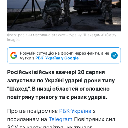
Фото: росіяни масовано атакують Україну "Шахедами" (Getty
Images)
Розумій ситуацію на фронті через факти, а не
чутки з
РБК-Україна у Google
Російські війська ввечері 20 серпня
запустили по Україні ударні дрони типу
"Шахед". В низці областей оголошено
повітряну тривогу та є ризик ударів.
Про це повідомляє
РБК-Україна
з
посиланням на
Telegram
Повітряних сил
ЗСУ та карту повітряних тривог.