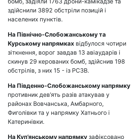
бомб, задіяли 1763 дрони-камікадзе та
здійснили 3892 обстріли позицій і
населених пунктів.
На Північно-Слобожанському та
Курському напрямках
відбулося чотири
зіткнення, ворог завдав 13 авіаударів і
скинув 29 керованих бомб, здійснив 198
обстрілів, з них 15 - із РСЗВ.
На Південно-Слобожанському напрямку
противник дев’ять разів атакував у
районах Вовчанська, Амбарного,
Фиголівки та у напрямку Хатнього і
Катеринівки.
На Куп’янському напрямку
зафіксовано