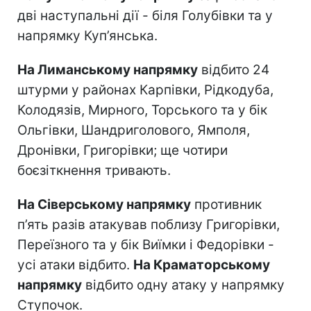
дві наступальні дії - біля Голубівки та у
напрямку Куп’янська.
На Лиманському напрямку
відбито 24
штурми у районах Карпівки, Рідкодуба,
Колодязів, Мирного, Торського та у бік
Ольгівки, Шандриголового, Ямполя,
Дронівки, Григорівки; ще чотири
боєзіткнення тривають.
На Сіверському напрямку
противник
п’ять разів атакував поблизу Григорівки,
Переїзного та у бік Виїмки і Федорівки -
усі атаки відбито.
На Краматорському
напрямку
відбито одну атаку у напрямку
Ступочок.