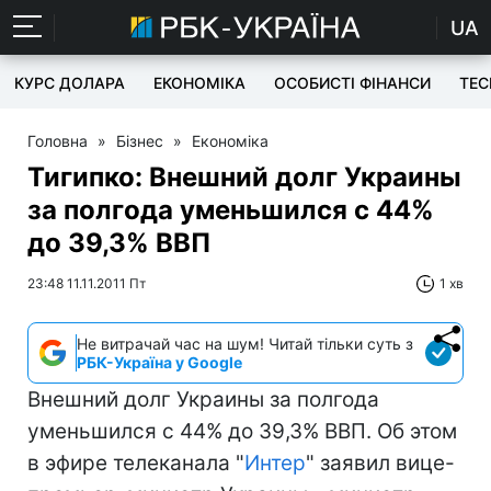
UA
КУРС ДОЛАРА
ЕКОНОМІКА
ОСОБИСТІ ФІНАНСИ
TEC
Головна
»
Бізнес
»
Економіка
Тигипко: Внешний долг Украины
за полгода уменьшился с 44%
до 39,3% ВВП
23:48 11.11.2011 Пт
1 хв
Не витрачай час на шум! Читай тільки суть з
РБК-Україна у Google
Внешний долг Украины за полгода
уменьшился с 44% до 39,3% ВВП. Об этом
в эфире телеканала "
Интер
" заявил вице-