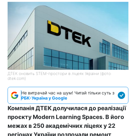
ДТЕК оновить STEM-простори в ліцеях України (фото:
dtek.com)
Не витрачай час на шум! Читай тільки суть з
РБК-Україна у Google
Компанія ДТЕК долучилася до реалізації
проєкту Modern Learning Spaces. В його
межах в 250 академічних ліцеях у 22
регіонах України розпочали ремонт