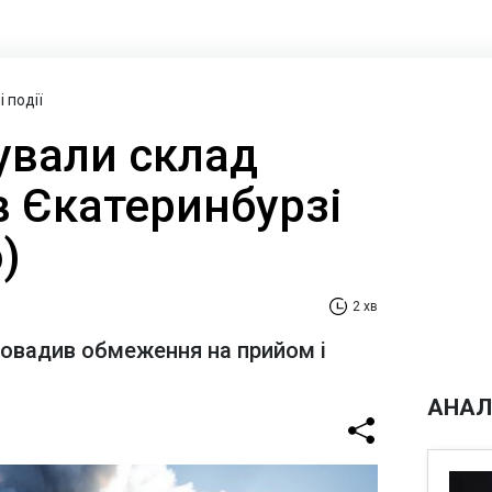
 події
ували склад
 в Єкатеринбурзі
)
2 хв
ровадив обмеження на прийом і
АНАЛ