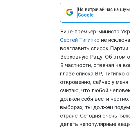
Не витрачай час на шум!
Google
Вице-премьер-министр Укр
Сергей Тигипко
не исключа
возглавить список Партии 
Верховную Раду. Об этом о
В частности, отвечая на в
главе списка ВР, Тигипко о
откровенно, сейчас у меня
считаю, что любой человек
должен себя вести честно. 
выборах, ты должен подум
стране. Сегодня очень тяж
делать непопулярные вещи