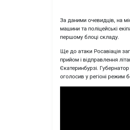
За даними очевидців, на м
машини та поліцейські екі
першому блоці складу.
Ще до атаки Росавіація з
прийом і відправлення літ
Єкатеринбурзі. Губернато
оголосив у регіоні режим б