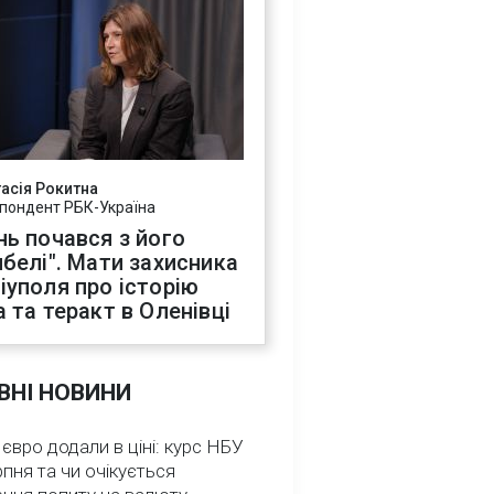
асія Рокитна
пондент РБК-Україна
нь почався з його
ибелі". Мати захисника
іуполя про історію
а та теракт в Оленівці
ВНІ НОВИНИ
 євро додали в ціні: курс НБУ
рпня та чи очікується