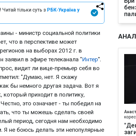
Бри
бен
 Читай тільки суть з
РБК-Україна у
пал
аины - министр социальной политики
АНАЛ
ет, что в перспективе может
регионов на выборах 2012 г. в
н заявил в эфире телеканала "
Интер
".
опрос, видит ли вице-премьер себя во
тметил: "Думаю, нет. Я скажу
 как бы немного другая задача. Вот я
, который приходит в политику,
Честно, это означает - ты победил на
ать, что ты можешь сделать своей
Анаст
корес
елый период, сегодня нам необходимо
"Де
. Я не боюсь делать эти непопулярные
заг