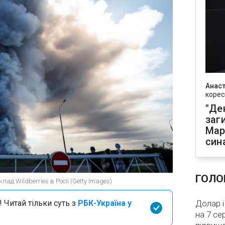
Анаст
корес
"Де
заг
Мар
син
ГОЛО
лад Wildberries в Росії (Getty Images)
 Читай тільки суть з
РБК-Україна у
Долар і
на 7 се