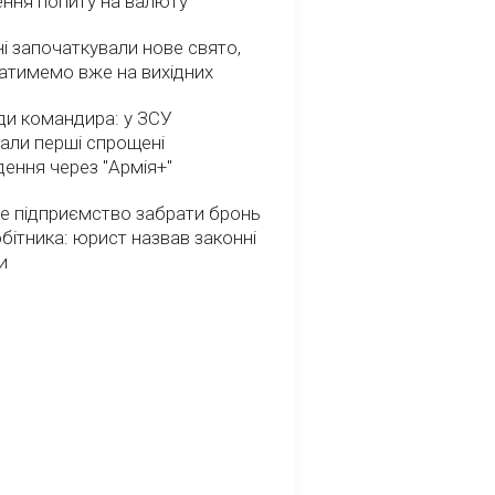
ення попиту на валюту
ні започаткували нове свято,
атимемо вже на вихідних
ди командира: у ЗСУ
али перші спрощені
ення через "Армія+"
е підприємство забрати бронь
обітника: юрист назвав законні
и