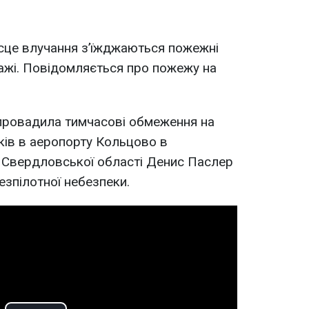
ісце влучання зʼїжджаються пожежні
пажі. Повідомляється про пожежу на
апровадила тимчасові обмеження на
аків в аеропорту Кольцово в
р Свердловської області Денис Паслер
езпілотної небезпеки.