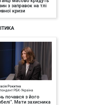
танці масово крадуть
зин з заправок на тлі
ивної кризи
ІТИКА
асія Рокитна
пондент РБК-Україна
нь почався з його
ибелі". Мати захисника