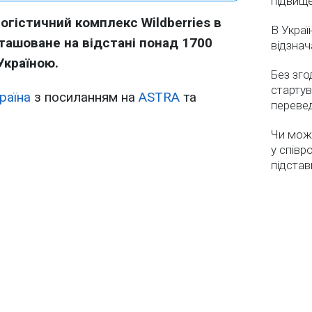
підвищ
огістичний комплекс Wildberries в
В Украї
зташоване на відстані понад 1700
відзнач
Україною.
Без зго
стартув
раїна
з посиланням на
ASTRA
та
перевед
Чи мож
у співр
підстав