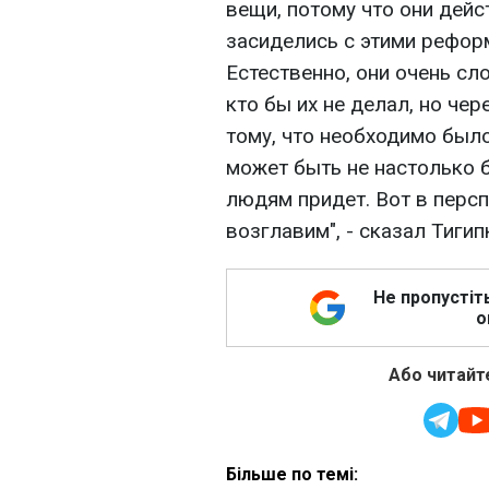
вещи, потому что они дей
засиделись с этими реформ
Естественно, они очень с
кто бы их не делал, но че
тому, что необходимо было
может быть не настолько б
людям придет. Вот в персп
возглавим", - сказал Тигип
Не пропустіт
о
Або читайте
Більше по темі: