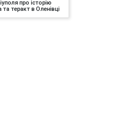
іуполя про історію
а та теракт в Оленівці