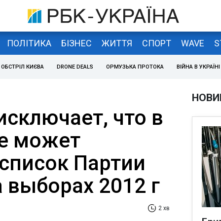
ПОЛІТИКА
БІЗНЕС
ЖИТТЯ
СПОРТ
WAVE
S
ОБСТРІЛ КИЄВА
DRONE DEALS
ОРМУЗЬКА ПРОТОКА
ВІЙНА В УКРАЇНІ
НОВИ
исключает, что в
е может
 список Партии
 выборах 2012 г
2 хв