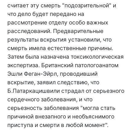
считает эту смерть "подозрительной" и
что дело будет передано на
рассмотрение отделу особо важных
расследований. Предварительные
результаты вскрытия установили, что
смерть имела естественные причины.
Затем была назначена токсикологическая
экспертиза. Британский патологоанатом
Эшли Феган-Эйрл, проводивший
вскрытие, заявил следствию, что
Б.Патаркацишвили страдал от серьезного
сердечного заболевания, и что
серьезность заболевания "могла стать
причиной внезапного и необъяснимого
приступа и смерти в любой момент".