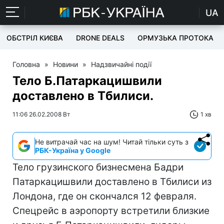
UA
ОБСТРІЛ КИЄВА
DRONE DEALS
ОРМУЗЬКА ПРОТОКА
Головна
»
Новини
»
Надзвичайні події
Тело Б.Патаркацишвили
доставлено в Тбилиси.
11:06 26.02.2008 Вт
1 хв
Не витрачай час на шум! Читай тільки суть з
РБК-Україна у Google
Тело грузинского бизнесмена Бадри
Патаркацишвили доставлено в Тбилиси из
Лондона, где он скончался 12 февраля.
Спецрейс в аэропорту встретили близкие