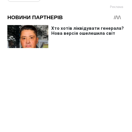
Головна
»
Життя
»
Гроші