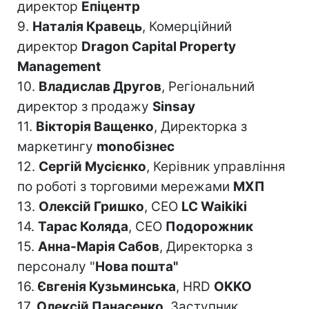
директор
Епіцентр
9.
Наталія Кравець
, Комерційний
директор
Dragon Capital Property
Management
10.
Владислав Другов
, Регіональний
директор з продажу
Sinsay
11.
Вікторія Ващенко
, Директорка з
маркетингу
monoбізнес
12.
Сергій Мусієнко
, Керівник управління
по роботі з торговими мережами
МХП
13.
Олексій Гришко
, CEO
LC Waikiki
14.
Тарас Коляда
, CEO
Подорожник
15.
Анна-Марія Сабов
, Директорка з
персоналу "
Нова пошта"
16.
Євгенія Кузьминська
, HRD
OKKO
17.
Олексій Панасенко
, Заступник