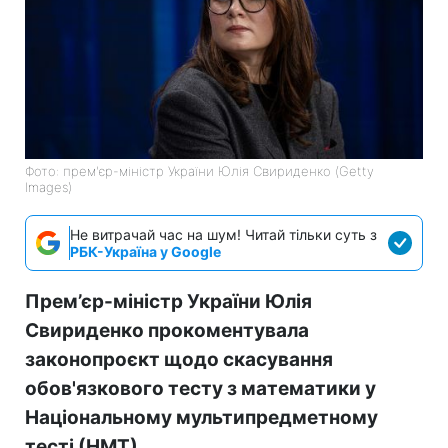
Фото: прем'єр-міністр України Юлія Свириденко (Getty
Images)
Не витрачай час на шум! Читай тільки суть з
РБК-Україна у Google
Прем’єр-міністр України Юлія
Свириденко прокоментувала
законопроєкт щодо скасування
обов'язкового тесту з математики у
Національному мультипредметному
тесті (НМТ).