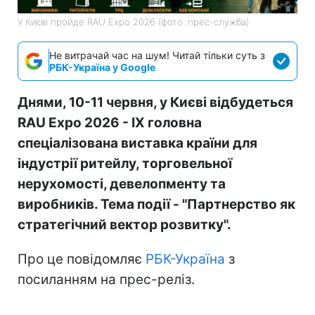
У Києві пройде RAU Expo 2026 (фото: прес-служба)
Не витрачай час на шум! Читай тільки суть з
РБК-Україна у Google
Днями, 10-11 червня, у Києві відбудеться
RAU Expo 2026
- ІХ головна
спеціалізована виставка країни для
індустрії ритейлу, торговельної
нерухомості, девелопменту та
виробників. Тема події - "
Партнерство як
стратегічний вектор розвитку"
.
Про це повідомляє
РБК-Україна
з
посиланням на прес-реліз.