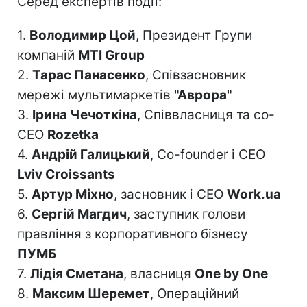
Серед експертів події:
1.
Володимир Цой
, Президент Групи
компаній
MTI Group
2.
Тарас Панасенко
, Співзасновник
мережі мультимаркетів
"Аврора"
3.
Ірина Чечоткіна
, Співвласниця та co-
CEO
Rozetka
4.
Андрій Галицький
, Co-founder і CEO
Lviv Croissants
5.
Артур Міхно
, засновник і СЕО
Work.ua
6.
Сергій Магдич
, заступник голови
правління з корпоративного бізнесу
ПУМБ
7.
Лідія Сметана
, власниця
One by One
8.
Максим Шеремет
, Операційний