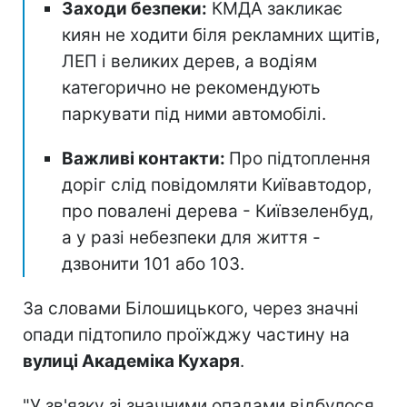
Заходи безпеки:
КМДА закликає
киян не ходити біля рекламних щитів,
ЛЕП і великих дерев, а водіям
категорично не рекомендують
паркувати під ними автомобілі.
Важливі контакти:
Про підтоплення
доріг слід повідомляти Київавтодор,
про повалені дерева - Київзеленбуд,
а у разі небезпеки для життя -
дзвонити 101 або 103.
За словами Білошицького, через значні
опади підтопило проїжджу частину на
вулиці Академіка Кухаря
.
"У зв'язку зі значними опадами відбулося