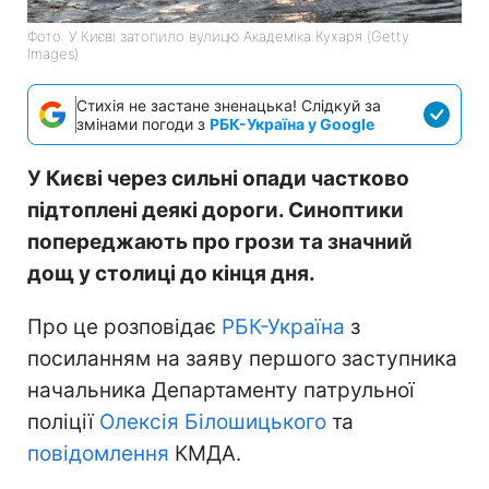
Фото: У Києві затопило вулицю Академіка Кухаря (Getty
Images)
Стихія не застане зненацька! Слідкуй за
змінами погоди з
РБК-Україна у Google
У Києві через сильні опади частково
підтоплені деякі дороги. Синоптики
попереджають про грози та значний
дощ у столиці до кінця дня.
Про це розповідає
РБК-Україна
з
посиланням на заяву першого заступника
начальника Департаменту патрульної
поліції
Олексія Білошицького
та
повідомлення
КМДА.