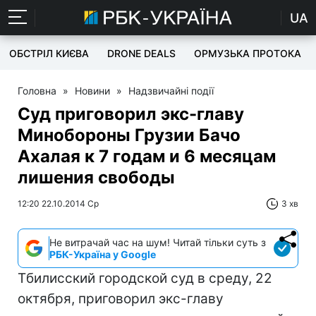
UA
ОБСТРІЛ КИЄВА
DRONE DEALS
ОРМУЗЬКА ПРОТОКА
Головна
»
Новини
»
Надзвичайні події
Суд приговорил экс-главу
Минобороны Грузии Бачо
Ахалая к 7 годам и 6 месяцам
лишения свободы
12:20 22.10.2014 Ср
3 хв
Не витрачай час на шум! Читай тільки суть з
РБК-Україна у Google
Тбилисский городской суд в среду, 22
октября, приговорил экс-главу