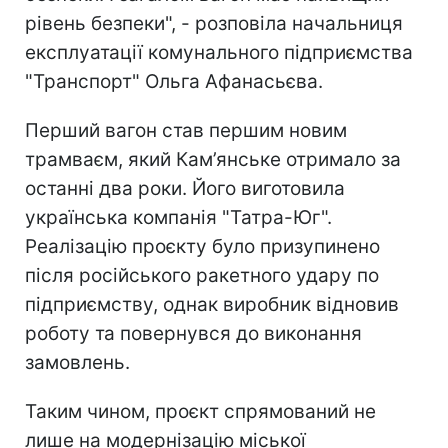
рівень безпеки", - розповіла начальниця
експлуатації комунального підприємства
"Транспорт" Ольга Афанасьєва.
Перший вагон став першим новим
трамваєм, який Кам’янське отримало за
останні два роки. Його виготовила
українська компанія "Татра-Юг".
Реалізацію проєкту було призупинено
після російського ракетного удару по
підприємству, однак виробник відновив
роботу та повернувся до виконання
замовлень.
Таким чином, проєкт спрямований не
лише на модернізацію міської