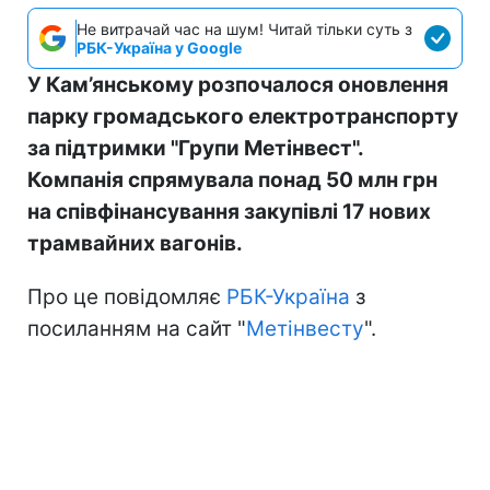
Не витрачай час на шум! Читай тільки суть з
РБК-Україна у Google
У Кам’янському розпочалося оновлення
парку громадського електротранспорту
за підтримки "Групи Метінвест".
Компанія спрямувала понад 50 млн грн
на співфінансування закупівлі 17 нових
трамвайних вагонів.
Про це повідомляє
РБК-Україна
з
посиланням на сайт "
Метінвесту
".