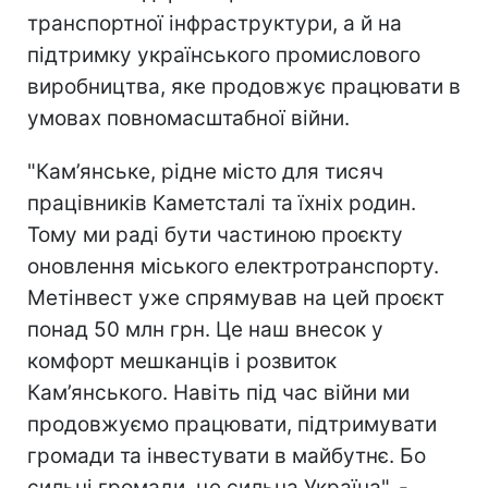
транспортної інфраструктури, а й на
підтримку українського промислового
виробництва, яке продовжує працювати в
умовах повномасштабної війни.
"Кам’янське, рідне місто для тисяч
працівників Каметсталі та їхніх родин.
Тому ми раді бути частиною проєкту
оновлення міського електротранспорту.
Метінвест уже спрямував на цей проєкт
понад 50 млн грн. Це наш внесок у
комфорт мешканців і розвиток
Кам’янського. Навіть під час війни ми
продовжуємо працювати, підтримувати
громади та інвестувати в майбутнє. Бо
сильні громади, це сильна Україна", -