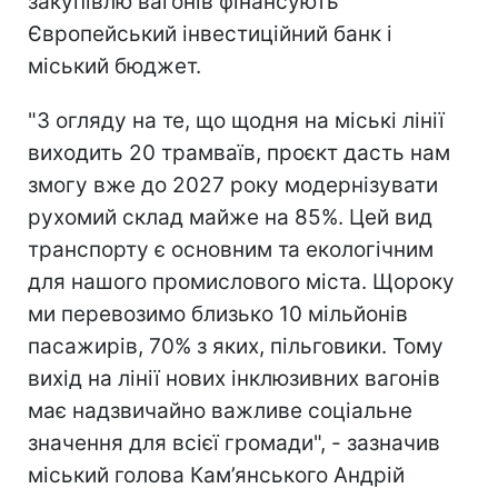
закупівлю вагонів фінансують
Європейський інвестиційний банк і
міський бюджет.
"З огляду на те, що щодня на міські лінії
виходить 20 трамваїв, проєкт дасть нам
змогу вже до 2027 року модернізувати
рухомий склад майже на 85%. Цей вид
транспорту є основним та екологічним
для нашого промислового міста. Щороку
ми перевозимо близько 10 мільйонів
пасажирів, 70% з яких, пільговики. Тому
вихід на лінії нових інклюзивних вагонів
має надзвичайно важливе соціальне
значення для всієї громади", - зазначив
міський голова Кам’янського Андрій