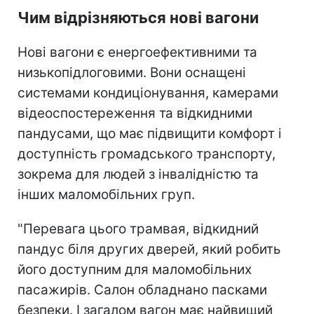
Чим відрізняються нові вагони
Нові вагони є енергоефективними та
низькопідлоговими. Вони оснащені
системами кондиціонування, камерами
відеоспостереження та відкидними
пандусами, що має підвищити комфорт і
доступність громадського транспорту,
зокрема для людей з інвалідністю та
інших маломобільних груп.
"Перевага цього трамвая, відкидний
пандус біля других дверей, який робить
його доступним для маломобільних
пасажирів. Салон обладнано пасками
безпеки. І загалом вагон має найвищий