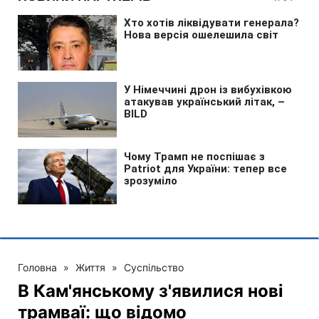
Головна
»
Життя
»
Суспільство
В Кам'янському з'явилися нові
трамваї: що відомо