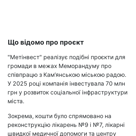
Що відомо про проєкт
"Метінвест" реалізує подібні проєкти для
громади в межах Меморандуму про
співпрацю з Кам’янською міською радою.
У 2025 році компанія інвестувала 70 млн
грн у розвиток соціальної інфраструктури
міста.
Зокрема, кошти було спрямовано на
реконструкцію лікарень №9 і №7, лікарні
швидкої медичної допомоги та центру