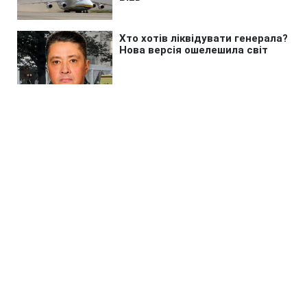
Головна
»
Життя
»
Зміни
В "Укрпошті" пояснили, коли у
клієнтів вимагатимуть
податковий номер
12:05 06.08.2026 Чт
1 хв
Чи потрібно тепер постійно носити з
собою документи?