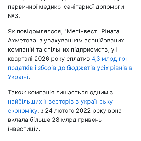
первинної медико-санітарної допомоги
№3.
Як повідомлялося, "Метінвест" Ріната
Ахметова, з урахуванням асоційованих
компаній та спільних підприємств, у I
кварталі 2026 року сплатив
4,3 млрд грн
податків і зборів до бюджетів усіх рівнів в
Україні
.
Також компанія лишається одним з
найбільших інвесторів в українську
економіку
: з 24 лютого 2022 року вона
вклала більше 28 млрд гривень
інвестицій.