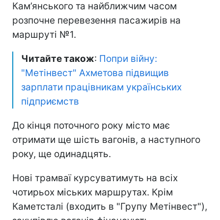
Кам’янського та найближчим часом
розпочне перевезення пасажирів на
маршруті №1.
Читайте також
:
Попри війну:
"Метінвест" Ахметова підвищив
зарплати працівникам українських
підприємств
До кінця поточного року місто має
отримати ще шість вагонів, а наступного
року, ще одинадцять.
Нові трамваї курсуватимуть на всіх
чотирьох міських маршрутах. Крім
Каметсталі (входить в "Групу Метінвест"),