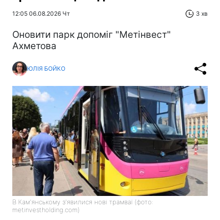
12:05 06.08.2026 Чт
3 хв
Оновити парк допоміг "Метінвест"
Ахметова
ЮЛІЯ БОЙКО
В Кам'янському з'явилися нові трамваї (фото:
metinvestholding.com)