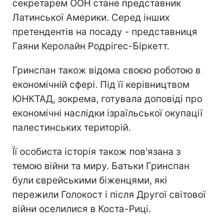
секретарем ООН стане представник
Латинської Америки. Серед інших
претендентів на посаду - представниця
Гаяни Керолайн Родрігес-Біркетт.
Гринспан також відома своєю роботою в
економічній сфері. Під її керівництвом
ЮНКТАД, зокрема, готувала доповіді про
економічні наслідки ізраїльської окупації
палестинських територій.
Її особиста історія також пов'язана з
темою війни та миру. Батьки Гринспан
були єврейськими біженцями, які
пережили Голокост і після Другої світової
війни оселилися в Коста-Риці.