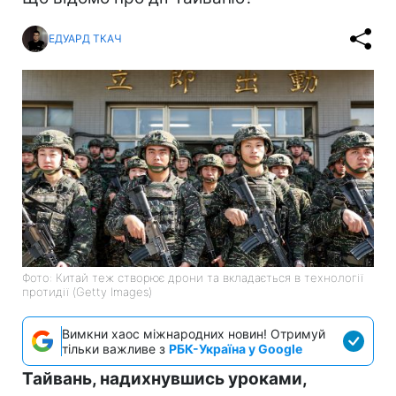
ЕДУАРД ТКАЧ
Фото: Китай теж створює дрони та вкладається в технології
протидії (Getty Images)
Вимкни хаос міжнародних новин! Отримуй
тільки важливе з
РБК-Україна у Google
Тайвань, надихнувшись уроками,