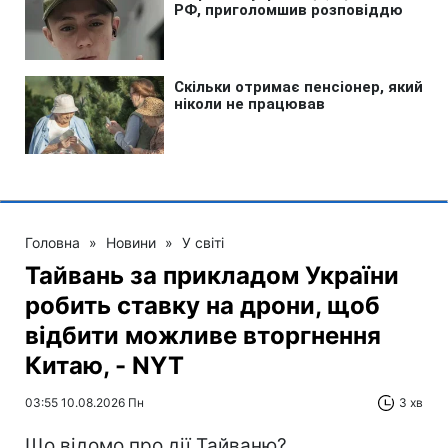
Головна
»
Новини
»
У світі
Тайвань за прикладом України
робить ставку на дрони, щоб
відбити можливе вторгнення
Китаю, - NYT
03:55 10.08.2026 Пн
3 хв
Що відомо про дії Тайваню?