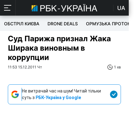
UA
ОБСТРІЛ КИЄВА
DRONE DEALS
ОРМУЗЬКА ПРОТОКА
Суд Парижа признал Жака
Ширака виновным в
коррупции
11:53 15.12.2011 Чт
1 хв
Не витрачай час на шум! Читай тільки
суть з
РБК-Україна у Google