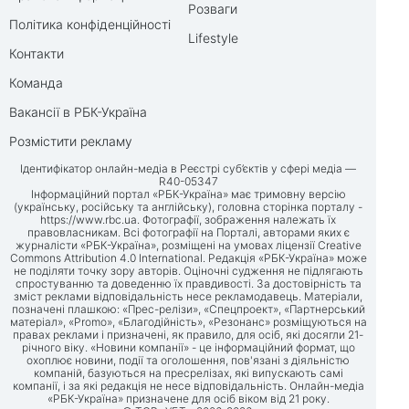
Розваги
Політика конфіденційності
Lifestyle
Контакти
Команда
Вакансії в РБК-Україна
Розмістити рекламу
Ідентифікатор онлайн-медіа в Реєстрі суб’єктів у сфері медіа —
R40-05347
Інформаційний портал «РБК-Україна» має тримовну версію
(українську, російську та англійську), головна сторінка порталу -
https://www.rbc.ua
. Фотографії, зображення належать їх
правовласникам. Всі фотографії на Порталі, авторами яких є
журналісти «РБК-Україна», розміщені на умовах ліцензії Creative
Commons Attribution 4.0 International. Редакція «РБК-Україна» може
не поділяти точку зору авторів. Оціночні судження не підлягають
спростуванню та доведенню їх правдивості. За достовірність та
зміст реклами відповідальність несе рекламодавець. Матеріали,
позначені плашкою: «Прес-релізи», «Спецпроект», «Партнерський
матеріал», «Promo», «Благодійність», «Резонанс» розміщуються на
правах реклами і призначені, як правило, для осіб, які досягли 21-
річного віку. «Новини компанії» - це інформаційний формат, що
охоплює новини, події та оголошення, пов'язані з діяльністю
компаній, базуються на пресрелізах, які випускають самі
компанії, і за які редакція не несе відповідальність. Онлайн-медіа
«РБК-Україна» призначене для осіб віком від 21 року.