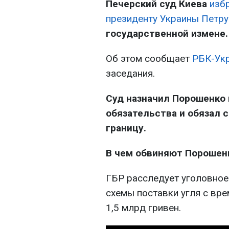
Печерский суд Киева
изб
президенту Украины Петр
государственной измене.
Об этом сообщает
РБК-Ук
заседания.
Суд назначил Порошенко 
обязательства и обязал 
границу.
В чем обвиняют Порошен
ГБР расследует уголовное
схемы поставки угля с вр
1,5 млрд гривен.