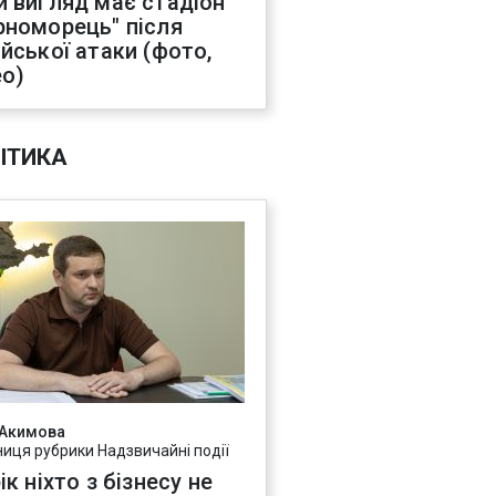
й вигляд має стадіон
рноморець" після
ійської атаки (фото,
ео)
ІТИКА
 Акимова
ниця рубрики Надзвичайні події
ік ніхто з бізнесу не