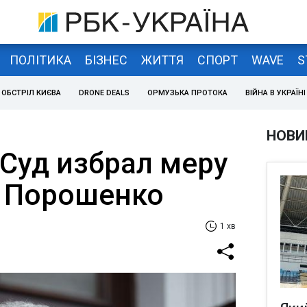
ПОЛІТИКА
БІЗНЕС
ЖИТТЯ
СПОРТ
WAVE
S
ОБСТРІЛ КИЄВА
DRONE DEALS
ОРМУЗЬКА ПРОТОКА
ВІЙНА В УКРАЇНІ
НОВИ
 Суд избрал меру
 Порошенко
1 хв