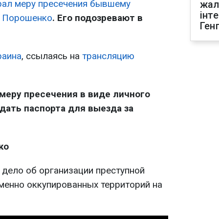
рал меру пресечения бывшему
жал
інт
у Порошенко
. Его подозревают в
Ген
раина
, ссылаясь на
трансляцию
меру пресечения в виде личного
сдать паспорта для выезда за
ко
 дело об организации преступной
еменно оккупированных территорий на