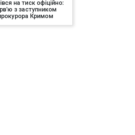
івся на тиск офіційно:
ерв'ю з заступником
прокурора Кримом