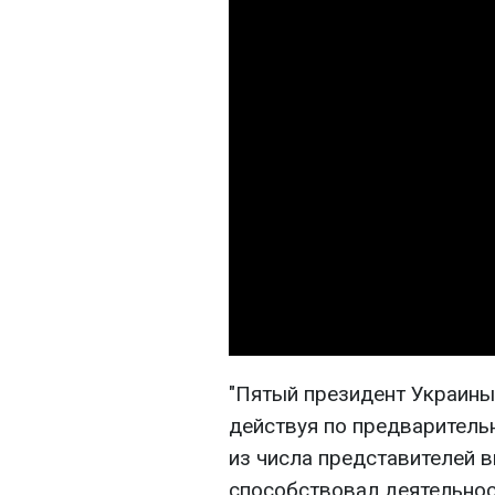
"Пятый президент Украины 
действуя по предварительн
из числа представителей 
способствовал деятельнос