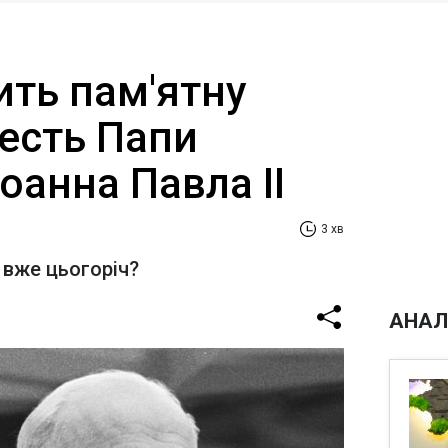
ить пам'ятну
честь Папи
оанна Павла II
3 хв
 вже цьогоріч?
АНАЛ