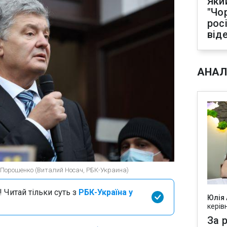
Яки
"Чо
рос
від
АНАЛ
Порошенко (Виталий Носач, РБК-Украина)
 Читай тільки суть з
РБК-Україна у
Юлія
керів
За р