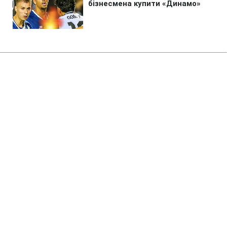
Головна
»
Новини
»
У світі
Продавців з Wildberries
чекають масові банкрутства, -
джерело Reuters
02:07 08.08.2026 Сб
2 хв
Чи буде щось робити Кремль, щоб
врятувати дрібний бізнес?
ПИЛИП БОЙКО