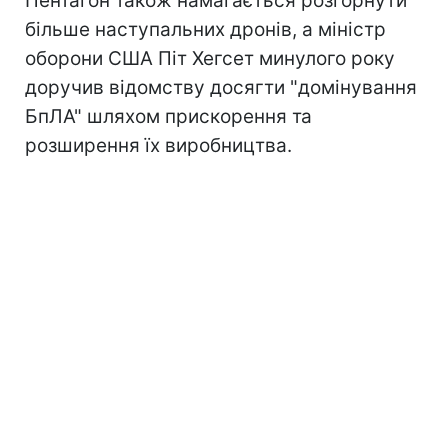
Пентагон також намагається розгорнути
більше наступальних дронів, а міністр
оборони США Піт Хегсет минулого року
доручив відомству досягти "домінування
БпЛА" шляхом прискорення та
розширення їх виробництва.