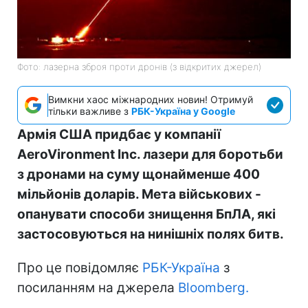
Фото: лазерна зброя проти дронів (з відкритих джерел)
Вимкни хаос міжнародних новин! Отримуй
тільки важливе з
РБК-Україна у Google
Армія США придбає у компанії
AeroVironment Inc. лазери для боротьби
з дронами на суму щонайменше 400
мільйонів доларів. Мета військових -
опанувати способи знищення БпЛА, які
застосовуються на нинішніх полях битв.
Про це повідомляє
РБК-Україна
з
посиланням на джерела
Bloomberg.