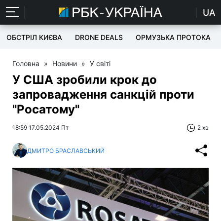
UA
ОБСТРІЛ КИЄВА
DRONE DEALS
ОРМУЗЬКА ПРОТОКА
Головна
»
Новини
»
У світі
У США зробили крок до
запровадження санкцій проти
"Росатому"
18:59 17.05.2024 Пт
2 хв
ДМИТРО БРАСЛАВСЬКИЙ