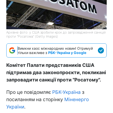
Архівне фото: у США зробили крок до запровадження санкцій
проти "Росатома" (Getty Images)
Вимкни хаос міжнародних новин! Отримуй
тільки важливе з
РБК-Україна у Google
Комітет Палати представників США
підтримав два законопроєкти, покликані
запровадити санкції проти "Росатому".
Про це повідомляє
РБК-Україна
з
посиланням на сторінку
Міненерго
України
.