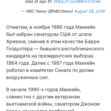
died at age 81.
https://t.co/eMElx27DwE
— NBC News (@NBCNews)
August 26, 2018
Отметим, в ноябре 1986 года Маккейн
был избран сенатором США от штата
Аризона, сменив в этом качестве Барри
Голдуотера — бывшего республиканского
кандидата на президентских выборах
1964 года. Далее с 1987 года Маккейн
работал в комитетах Сената по делам
вооруженных сил.
В начале 1990-х годов Маккейн,
совместно с другим ветераном
вьетнамской войны, сенатором Джоном