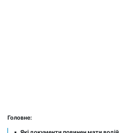
Головне:
Які документи повинен мати водій.