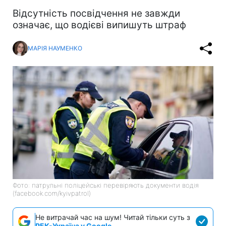
Відсутність посвідчення не завжди
означає, що водієві випишуть штраф
МАРІЯ НАУМЕНКО
Фото: патрульні поліцейські перевіряють документи водія
(facebook.com/kyivpatrol)
Не витрачай час на шум! Читай тільки суть з
РБК-Україна у Google