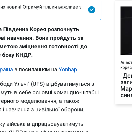
их новин! Отримуй тільки важливе з
 Південна Корея розпочнуть
ові навчання. Вони пройдуть за
з метою зміцнення готовності до
з боку КНДР.
Анаст
корес
раїна
з посиланням на
Yonhap
.
"Де
заг
боди Ульчі" (UFS) відбуватимуться з
Мар
имуть в себе основні командно-штабні
син
терного моделювання, а також
 і навчання з цивільної оборони.
ку війська відпрацьовуватимуть