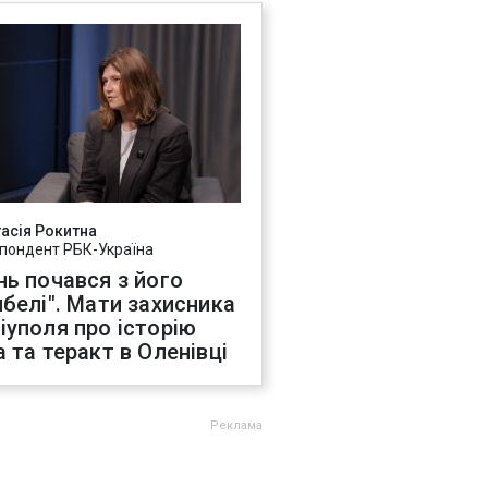
асія Рокитна
пондент РБК-Україна
нь почався з його
ибелі". Мати захисника
іуполя про історію
а та теракт в Оленівці