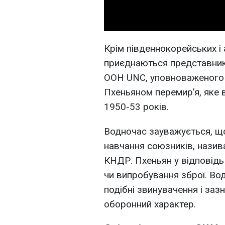
Крім південнокорейських і
приєднаються представник
ООН UNC, уповноваженого 
Пхеньяном перемир’я, яке 
1950-53 років.
Водночас зауважується, що
навчання союзників, назив
КНДР. Пхеньян у відповідь
чи випробування зброї. Во
подібні звинувачення і заз
оборонний характер.