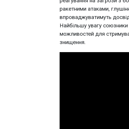
реагування на загрози з б
ракетними атаками, глушін
впроваджуватимуть досвід о
Найбільшу увагу союзники 
можливостей для стримуван
знищення.