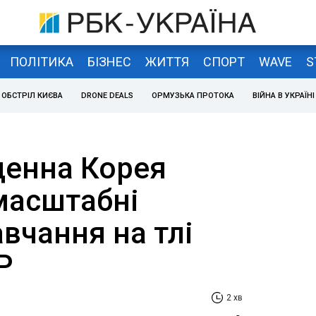
ПОЛІТИКА
БІЗНЕС
ЖИТТЯ
СПОРТ
WAVE
S
ОБСТРІЛ КИЄВА
DRONE DEALS
ОРМУЗЬКА ПРОТОКА
ВІЙНА В УКРАЇНІ
денна Корея
масштабні
авчання на тлі
Р
2 хв