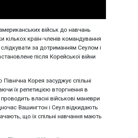
 американських військ до навчань
и кількох країн-членів командування
слідкувати за дотриманням Сеулом і
встановлене після Корейської війни
 Північна Корея засуджує спільні
аючи їх репетицією вторгнення в
 проводить власні військові маневри
дночас Вашингтон і Сеул відкидають
начають, що їх спільні навчання мають