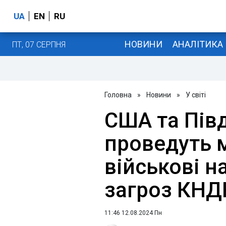
UA
EN
RU
НОВИНИ
АНАЛІТИКА
ПТ, 07 СЕРПНЯ
Головна
»
Новини
»
У світі
США та Пів
проведуть 
військові н
загроз КНД
11:46 12.08.2024 Пн