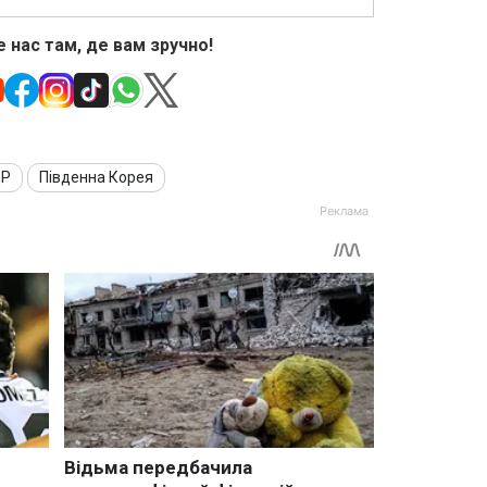
 нас там, де вам зручно!
ДР
Південна Корея