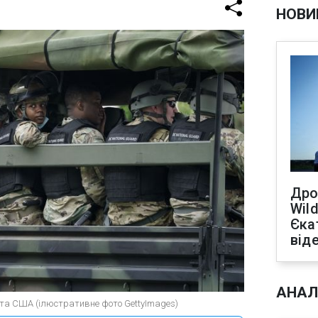
НОВИ
Дро
Wild
Єка
від
АНАЛ
ї та США (ілюстративне фото GettyImages)