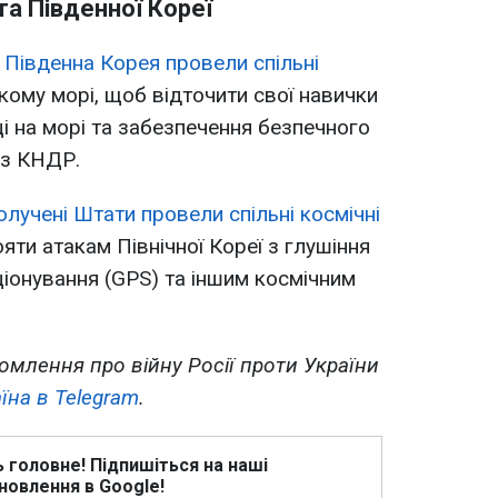
та Південної Кореї
Південна Корея провели спільні
ому морі, щоб відточити свої навички
і на морі та забезпечення безпечного
оз КНДР.
олучені Штати провели спільні космічні
ти атакам Північної Кореї з глушіння
іонування (GPS) та іншим космічним
омлення про війну Росії проти України
їна в Telegram
.
ь головне! Підпишіться на наші
новлення в Google!