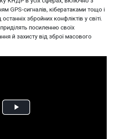
оку КНДР в усіх сферах, включно з
ням GPS-сигналів, кібератаками тощо і
станніх збройних конфліктів у світі.
приділять посиленню своїх
ня й захисту від зброї масового
Play
Video