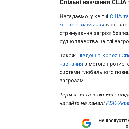
Спільні навчання США 
Нагадаємо, у квітні
США та 
морські навчання
в Японськ
стримування загроз безпец
судноплавства на тлі загр
Також
Південна Корея і Сп
навчання
з метою протистоя
системи глобального позиц
загрозам.
Термінові та важливі повід
читайте на каналі
РБК-Укра
Не пропустіт
о