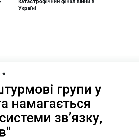
їні
турмові групи у
та намагається
системи зв’язку,
в"