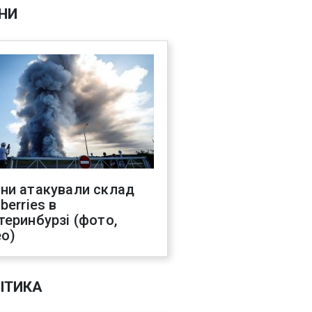
НИ
ни атакували склад
berries в
теринбурзі (фото,
ео)
ІТИКА